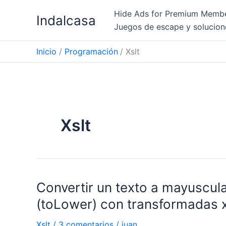
Ir
Hide Ads for Premium Memb
Indalcasa
al
Juegos de escape y solucion
contenido
Inicio
Programación
Xslt
Xslt
Convertir un texto a mayuscul
(toLower) con transformadas x
Xslt
/
3 comentarios
/
juan