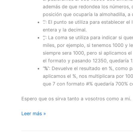
además de que redondea los números, q
posición que ocuparía la almohadilla, a 
‘.’
: El punto se utiliza para establecer el
entera y la decimal.
‘,’
: La coma se utiliza para indicar si q
miles, por ejemplo, si tenemos 1000 y l
siempre sera 1000, pero si aplicamos e
el formato y pasando 12350, quedaría 
‘%’
: Devuelve el resultado en %, como 
aplicamos el %, nos multiplicara por 100
que 7 con formato #% quedaría 700% c
Espero que os sirva tanto a vosotros como a mi.
Como
Leer más »
dar
formato