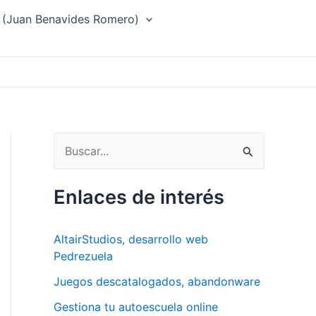
 (Juan Benavides Romero)
B
u
s
Enlaces de interés
c
a
AltairStudios, desarrollo web
r
Pedrezuela
p
Juegos descatalogados, abandonware
o
Gestiona tu autoescuela online