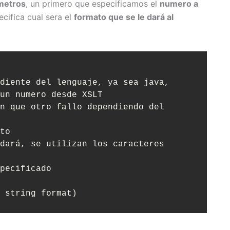
metros
, un primero que especificamos el
numero a
ifica cual sera el
formato que se le dará al
un numero desde XSLT

 string format)