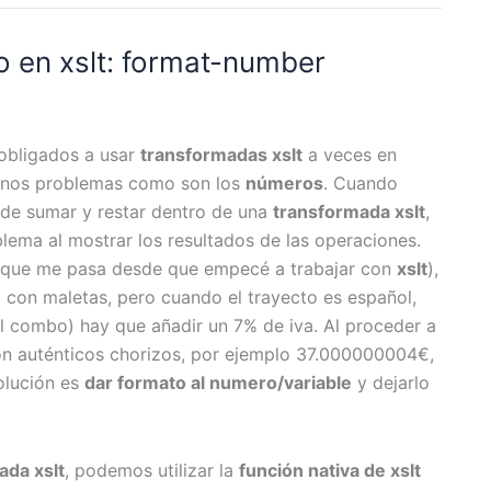
 en xslt: format-number
 obligados a usar
transformadas xslt
a veces en
unos problemas como son los
números
. Cuando
de sumar y restar dentro de una
transformada xslt
,
ma al mostrar los resultados de las operaciones.
aunque me pasa desde que empecé a trabajar con
xslt
),
 con maletas, pero cuando el trayecto es español,
el combo) hay que añadir un 7% de iva. Al proceder a
n auténticos chorizos, por ejemplo 37.000000004€,
olución es
dar formato al numero/variable
y dejarlo
ada xslt
, podemos utilizar la
función nativa de xslt