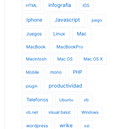
infografía
HTML
iOS
Iphone
Javascript
juego
Linux
Mac
Juegos
MacBook
MacBookPro
Macintosh
Mac OS
Mac OS X
PHP
mono
Mobile
productividad
plugin
Telefonos
Ubuntu
vb
vb.net
visual basic
Windows
wrike
wordpress
xsl