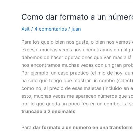
a
Como dar formato a un número
mayusculas
(toUpper)
Xslt
/
4 comentarios
/
juan
o
minusculas
Para los que o bien nos guste, o bien nos vemos
(toLower)
exceso, muchas veces nos encontramos con alg
con
debemos de hacer operaciones que van mas allá 
transformadas
nos encontramos muchas veces con un gran proble
xslt
Por ejemplo, un caso practico (el mio de hoy, 
ha sido que tengo que mostrar un combo (select)
como no, al precio de esas maletas (incluido en 
esto, muchas veces me aparecen números que so
por lo que queda un poco feo en un combo. La s
truncado a 2 decimales
.
Para
dar formato a un numero en una transform