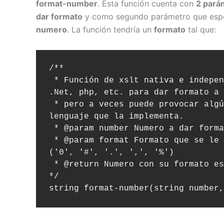
format-number
. Esta función cuenta con
2 pará
dar formato
y como segundo parámetro que espec
numero
. La función tendría un
formato
tal que:
/**

 * Función de xslt nativa e independiente del lenguaje, ya sea java, 
.Net, php, etc. para dar formato a 
 * pero a veces puede provocar algún que otro fallo dependiendo del 
lenguaje que la implementa.

 * @param number Numero a dar formato

 * @param format Formato que se le dará, se utilizan los caracteres 
('0', '#', '.', ',', '%')

 * @return Numero con su formato especificado

*/

string format-number(string number,