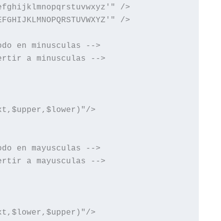
fghijklmnopqrstuvwxyz'" />

FGHIJKLMNOPQRSTUVWXYZ'" />

do en minusculas -->

rtir a minusculas -->

t,$upper,$lower)"/>

do en mayusculas -->

rtir a mayusculas -->

t,$lower,$upper)"/>
