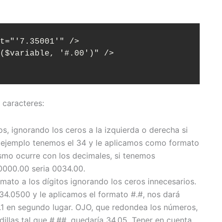
t="'7.35001'" />

($variable, '#.00')" />

s caracteres:
ios, ignorando los ceros a la izquierda o derecha si
or ejemplo tenemos el 34 y le aplicamos como formato
smo ocurre con los decimales, si tenemos
 0000.00 seria 0034.00.
ormato a los dígitos ignorando los ceros innecesarios.
34.0500 y le aplicamos el formato #.#, nos dará
.1 en segundo lugar. OJO, que redondea los números,
llas tal que #.##, quedaría 34.05. Tener en cuenta,