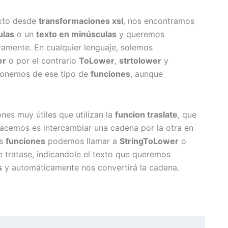
exto desde
transformaciones xsl
, nos encontramos
ulas
o un
texto en
minúsculas
y queremos
amente. En cualquier lenguaje, solemos
er
o por el contrario
ToLower
,
strtolower
y
isponemos de ese tipo de
funciones
, aunque
nes muy útiles que utilizan la
funcion
traslate
, que
hacemos es intercambiar una cadena por la otra en
as
funciones
podemos llamar a
StringToLower
o
 tratase, indicandole el texto que queremos
s
y automáticamente nos convertirá la cadena.