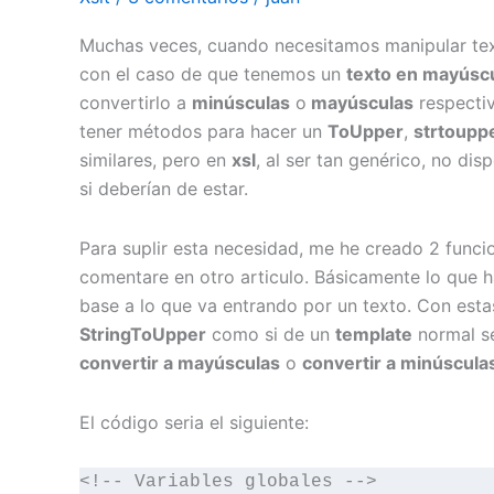
Muchas veces, cuando necesitamos manipular t
con el caso de que tenemos un
texto en
mayúsc
convertirlo a
minúsculas
o
mayúsculas
respectiv
tener métodos para hacer un
ToUpper
,
strtoupp
similares, pero en
xsl
, al ser tan genérico, no d
si deberían de estar.
Para suplir esta necesidad, me he creado 2 funcio
comentare en otro articulo. Básicamente lo que 
base a lo que va entrando por un texto. Con est
StringToUpper
como si de un
template
normal se
convertir a
mayúsculas
o
convertir a
minúscula
El código seria el siguiente:
<!-- Variables globales -->
