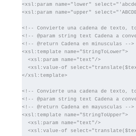
<xsl:param name="lower" select="'abcde
<xsl:param name="upper" select="'ABCDE
<!-- Convierte una cadena de texto, to
<!-- @param string text Cadena a conve
<!-- @return Cadena en minusculas -->

<xsl:template name="StringToLower">

  <xsl:param name="text"/>

  <xsl:value-of select="translate($tex
</xsl:template>

<!-- Convierte una cadena de texto, to
<!-- @param string text Cadena a conve
<!-- @return Cadena en mayusculas -->

<xsl:template name="StringToUpper">

  <xsl:param name="text"/>

  <xsl:value-of select="translate($tex