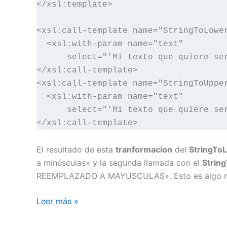
</xsl:template>

<xsl:call-template name="StringToLower
  <xsl:with-param name="text"

      select="'Mi texto que quiere ser
</xsl:call-template>

<xsl:call-template name="StringToUpper
  <xsl:with-param name="text"

      select="'Mi texto que quiere ser
</xsl:call-template>
El resultado de esta
tranformacion
del
StringTo
a minúsculas» y la segunda llamada con el
Strin
REEMPLAZADO A MAYUSCULAS». Esto es algo muy 
Convertir
Leer más »
un
texto