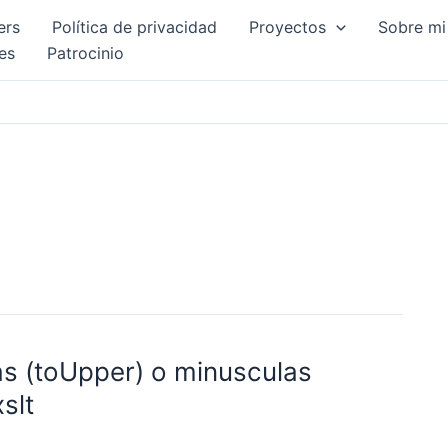
ers
Política de privacidad
Proyectos
Sobre mi
es
Patrocinio
as (toUpper) o minusculas
slt