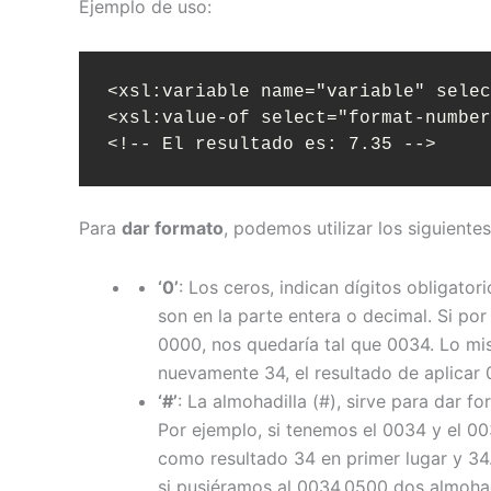
Ejemplo de uso:
<xsl:variable name="variable" selec
<xsl:value-of select="format-number
<!-- El resultado es: 7.35 -->
Para
dar formato
, podemos utilizar los siguiente
‘0’
: Los ceros, indican dígitos obligator
son en la parte entera o decimal. Si p
0000, nos quedaría tal que 0034. Lo mi
nuevamente 34, el resultado de aplicar
‘#’
: La almohadilla (#), sirve para dar f
Por ejemplo, si tenemos el 0034 y el 00
como resultado 34 en primer lugar y 34
si pusiéramos al 0034.0500 dos almohadi