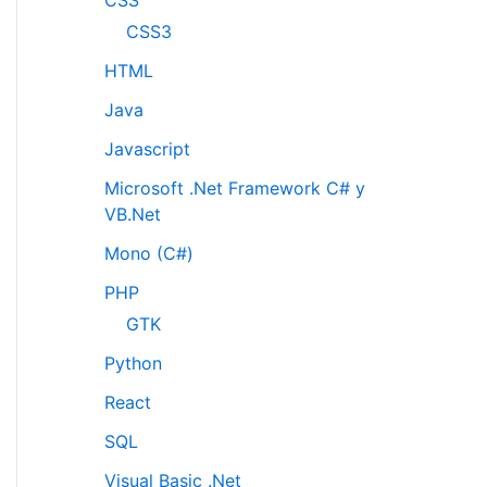
CSS3
HTML
Java
Javascript
Microsoft .Net Framework C# y
VB.Net
Mono (C#)
PHP
GTK
Python
React
SQL
Visual Basic .Net