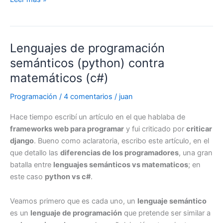
prefiere
GIT,
codeplex
Lenguajes de programación
y
la
semánticos (python) contra
influencia
matemáticos (c#)
de
github
Programación
/
4 comentarios
/
juan
Hace tiempo escribí un artículo en el que hablaba de
frameworks web para programar
y fui criticado por
criticar
django
. Bueno como aclaratoria, escribo este artículo, en el
que detallo las
diferencias de los programadores
, una gran
batalla entre
lenguajes semánticos vs matematicos
; en
este caso
python vs c#
.
Veamos primero que es cada uno, un
lenguaje semántico
es un
lenguaje de programación
que pretende ser similar a