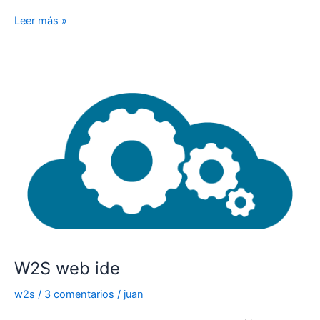
ASP.Net
Leer más »
MVC
Razor,
la
evolución
desde
apsx
webforms
hacia
MVC
y
fundamentos
básicos
de
ASP.Net
W2S web ide
MVC
w2s
/
3 comentarios
/
juan