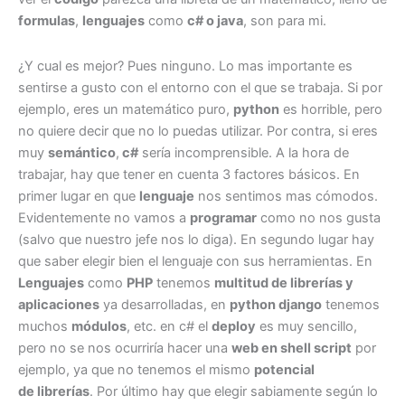
formulas
,
lenguajes
como
c# o java
, son para mi.
¿Y cual es mejor? Pues ninguno. Lo mas importante es
sentirse a gusto con el entorno con el que se trabaja. Si por
ejemplo, eres un matemático puro,
python
es horrible, pero
no quiere decir que no lo puedas utilizar. Por contra, si eres
muy
semántico
,
c#
sería incomprensible. A la hora de
trabajar, hay que tener en cuenta 3 factores básicos. En
primer lugar en que
lenguaje
nos sentimos mas cómodos.
Evidentemente no vamos a
programar
como no nos gusta
(salvo que nuestro jefe nos lo diga). En segundo lugar hay
que saber elegir bien el lenguaje con sus herramientas. En
Lenguajes
como
PHP
tenemos
multitud de librerías y
aplicaciones
ya desarrolladas, en
python django
tenemos
muchos
módulos
, etc. en c# el
deploy
es muy sencillo,
pero no se nos ocurriría hacer una
web en shell script
por
ejemplo, ya que no tenemos el mismo
potencial
de librerías
. Por último hay que elegir sabiamente según lo