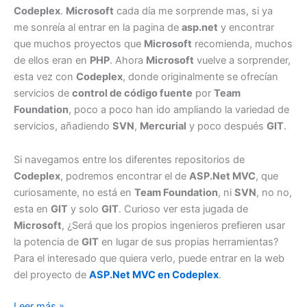
Codeplex
.
Microsoft
cada día me sorprende mas, si ya
me sonreía al entrar en la pagina de
asp.net
y encontrar
que muchos proyectos que
Microsoft
recomienda, muchos
de ellos eran en
PHP
. Ahora
Microsoft
vuelve a sorprender,
esta vez con
Codeplex
, donde originalmente se ofrecían
servicios de
control de código fuente
por
Team
Foundation
, poco a poco han ido ampliando la variedad de
servicios, añadiendo
SVN
,
Mercurial
y poco después
GIT
.
Si navegamos entre los diferentes repositorios de
Codeplex
, podremos encontrar el de
ASP.Net MVC
, que
curiosamente, no está en
Team Foundation
, ni
SVN
, no no,
esta en
GIT
y solo
GIT
. Curioso ver esta jugada de
Microsoft
, ¿Será que los propios ingenieros prefieren usar
la potencia de
GIT
en lugar de sus propias herramientas?
Para el interesado que quiera verlo, puede entrar en la web
del proyecto de
ASP.Net MVC en Codeplex
.
Microsoft
Leer más »