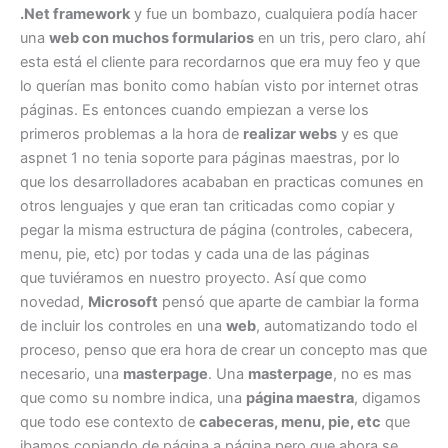
.Net framework
y fue un bombazo, cualquiera podía hacer
una
web con muchos formularios
en un tris, pero claro, ahí
esta está el cliente para recordarnos que era muy feo y que
lo querían mas bonito como habían visto por internet otras
páginas. Es entonces cuando empiezan a verse los
primeros problemas a la hora de
realizar webs
y es que
aspnet 1 no tenia soporte para páginas maestras, por lo
que los desarrolladores acababan en practicas comunes en
otros lenguajes y que eran tan criticadas como copiar y
pegar la misma estructura de página (controles, cabecera,
menu, pie, etc) por todas y cada una de las páginas
que tuviéramos en nuestro proyecto. Así que como
novedad,
Microsoft
pensó que aparte de cambiar la forma
de incluir los controles en una
web
, automatizando todo el
proceso, penso que era hora de crear un concepto mas que
necesario, una
masterpage
. Una
masterpage
, no es mas
que como su nombre indica, una
página maestra
, digamos
que todo ese contexto de
cabeceras, menu, pie, etc
que
ibamos copiando de página a página pero que ahora se