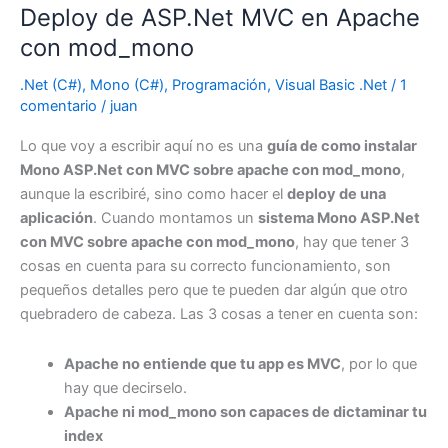
Deploy de ASP.Net MVC en Apache
(python)
contra
con mod_mono
matemáticos
.Net (C#)
,
Mono (C#)
,
Programación
,
Visual Basic .Net
/
1
(c#)
comentario
/
juan
Lo que voy a escribir aquí no es una
guía de como instalar
Mono ASP.Net con MVC sobre apache con mod_mono
,
aunque la escribiré, sino como hacer el
deploy de una
aplicación
. Cuando montamos un
sistema Mono ASP.Net
con MVC sobre apache con mod_mono
, hay que tener 3
cosas en cuenta para su correcto funcionamiento, son
pequeños detalles pero que te pueden dar algún que otro
quebradero de cabeza. Las 3 cosas a tener en cuenta son:
Apache no entiende que tu app es MVC
, por lo que
hay que decirselo.
Apache ni mod_mono son capaces de dictaminar tu
index