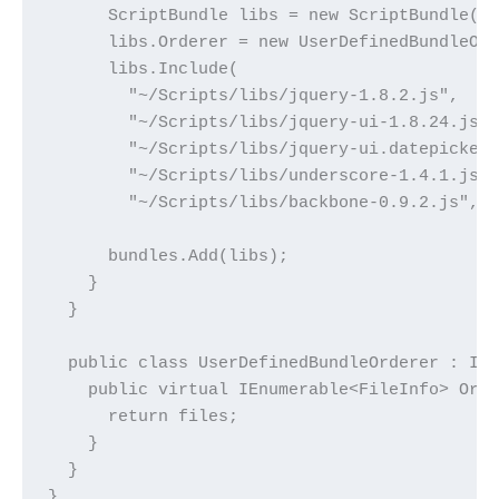
      ScriptBundle libs = new ScriptBundle("~
      libs.Orderer = new UserDefinedBundleOrd
      libs.Include(

        "~/Scripts/libs/jquery-1.8.2.js",

        "~/Scripts/libs/jquery-ui-1.8.24.js",
        "~/Scripts/libs/jquery-ui.datepicker.
        "~/Scripts/libs/underscore-1.4.1.js",
        "~/Scripts/libs/backbone-0.9.2.js",

      bundles.Add(libs);

    }

  }

  public class UserDefinedBundleOrderer : IBu
    public virtual IEnumerable<FileInfo> Orde
      return files;

    }

  }

}