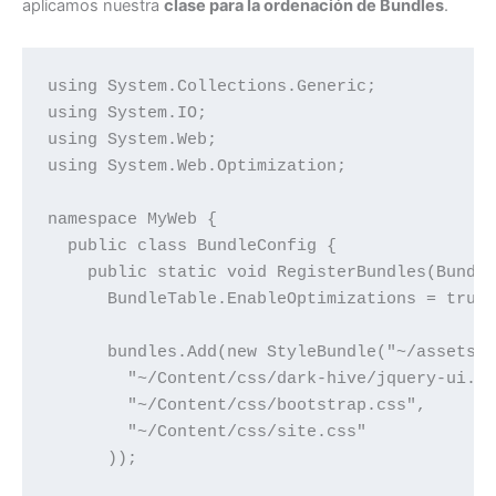
aplicamos nuestra
clase para la ordenación de Bundles
.
using System.Collections.Generic;

using System.IO;

using System.Web;

using System.Web.Optimization;

namespace MyWeb {

  public class BundleConfig {

    public static void RegisterBundles(Bundle
      BundleTable.EnableOptimizations = true;
      bundles.Add(new StyleBundle("~/assets/c
        "~/Content/css/dark-hive/jquery-ui.cs
        "~/Content/css/bootstrap.css",

        "~/Content/css/site.css"

      ));
