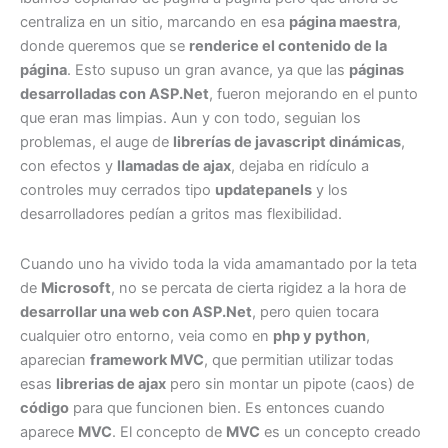
centraliza en un sitio, marcando en esa
página maestra
,
donde queremos que se
renderice el contenido de la
página
. Esto supuso un gran avance, ya que las
páginas
desarrolladas con ASP.Net
, fueron mejorando en el punto
que eran mas limpias. Aun y con todo, seguian los
problemas, el auge de
librerías de javascript dinámicas
,
con efectos y
llamadas de ajax
, dejaba en ridículo a
controles muy cerrados tipo
updatepanels
y los
desarrolladores pedían a gritos mas flexibilidad.
Cuando uno ha vivido toda la vida amamantado por la teta
de
Microsoft
, no se percata de cierta rigidez a la hora de
desarrollar una web con ASP.Net
, pero quien tocara
cualquier otro entorno, veia como en
php y python
,
aparecian
framework MVC
, que permitian utilizar todas
esas
librerias de ajax
pero sin montar un pipote (caos) de
código
para que funcionen bien. Es entonces cuando
aparece
MVC
. El concepto de
MVC
es un concepto creado