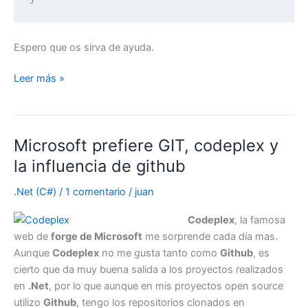
Espero que os sirva de ayuda.
Ordenar
Leer más »
los
bundles
de
Microsoft prefiere GIT, codeplex y
ASP.Net
MVC
la influencia de github
.Net (C#)
/
1 comentario
/
juan
Codeplex
, la famosa
web de
forge de Microsoft
me sorprende cada día mas.
Aunque
Codeplex
no me gusta tanto como
Github
, es
cierto que da muy buena salida a los proyectos realizados
en
.Net
, por lo que aunque en mis proyectos open source
utilizo
Github
, tengo los repositorios clonados en