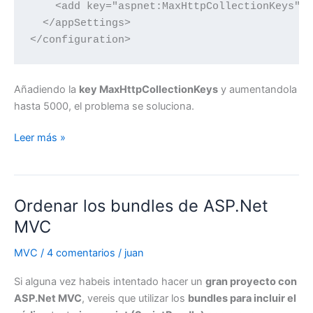
    <add key="aspnet:MaxHttpCollectionKeys" v
  </appSettings>

</configuration>
Añadiendo la
key MaxHttpCollectionKeys
y aumentandola
hasta 5000, el problema se soluciona.
ASP.Net
Leer más »
y
los
errores
Ordenar los bundles de ASP.Net
de
«La
MVC
operación
MVC
/
4 comentarios
/
juan
no
es
Si alguna vez habeis intentado hacer un
gran proyecto con
válida
ASP.Net MVC
, vereis que utilizar los
bundles para incluir el
debido