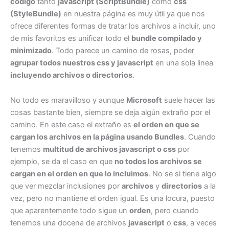
código
tanto
javascript (ScriptBundle)
como
css
al
(StyleBundle)
en nuestra página es muy útil ya que nos
estado
ofrece diferentes formas de tratar los archivos a incluir, uno
actual
de mis favoritos es unificar todo el
bundle compilado y
del
minimizado
. Todo parece un camino de rosas, poder
objeto»
agrupar todos nuestros css y javascript
en una sola linea
y
incluyendo archivos o directorios
.
como
solucionarlo
No todo es maravilloso y aunque
Microsoft
suele hacer las
con
cosas bastante bien, siempre se deja algún extraño por el
MaxHttpCollectionKeys
camino. En este caso el extraño es
el orden en que se
cargan los archivos en la página usando Bundles
. Cuando
tenemos
multitud de archivos javascript o css
por
ejemplo, se da el caso en que
no todos los archivos se
cargan en el orden en que lo incluimos
. No se si tiene algo
que ver mezclar inclusiones por
archivos
y
directorios
a la
vez, pero no mantiene el orden igual. Es una locura, puesto
que aparentemente todo sigue un
orden
, pero cuando
tenemos una docena de archivos
javascript
o
css
, a veces