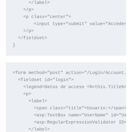
      </label>

    </p>

    <p class="center">

        <input type="submit" value="Acceder" 
    </p>

  </fieldset>

}
<form method="post" action="/Login/Account.as
  <fieldset id="login">

    <legend>Datos de acceso <%=this.Title%></
    <p>

      <label>

        <span class="title">Usuario:</span>

        <asp:TextBox name="UserName" id="User
        <asp:RegularExpressionValidator ID="v
      </label>
