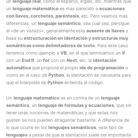
un
lenguaje real
, como el español, inglés, etc. mientras que
un
lenguaje matemático
es mas parecido a
ecuaciones
con llaves, corchetes, paréntesis
, etc. Pero veamos mas
diferencias, un
lenguaje semántico
, sea cual sea, persigue
el «de un vistazo», generalmente esta
ausente de llaves
y
basa su
estructuración en identación y estructuras muy
semánticas como delimitadores de texto
. Para este caso
tenemos como ejemplo a
VB
, en el que terminamos un
if
con un
End If
, un
for
con un
Next
, etc. la
identación
automática
que propone el propio
ide de programación
o
como en el caso de
Python
, la identación es necesaria para
que el interprete de
Python
entienda el código.
Un
lenguaje matemático
es en contra de un
lenguaje
semántico
, un
lenguaje de formulas y ecuaciones
, que sin
tener unas nociones de matemáticas y que estas nos
gusten se nos pueden atragantar bastante. A diferencia de
lo que ocurre en los
lenguajes semánticos
, este tipo de
lenguajes
a pesar de que la identación suele ser importante