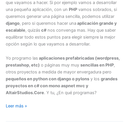
que vayamos a hacer. Si por ejemplo vamos a desarrollar
una pequeña aplicación, con un
PHP
vamos sobrados, si
queremos generar una página sencilla, podemos utilizar
django
, pero si queremos hacer una
aplicación grande y
escalable
, quizás
c#
nos convenga mas. Hay que saber
equilibrar todo estos puntos para elegir siempre la mejor
opción según lo que vayamos a desarrollar.
Yo programo las
aplicaciones prefabricadas (wordpress,
prestashop, etc)
o páginas muy muy
sencillas en PHP
,
otros proyectos a medida de mayor envergadura pero
pequeños en python con django o pylons
y los
grandes
proyectos en c# con mono aspnet mvc y
AltairStudios.Core
. Y tu, ¿En qué programas?
Lenguajes
Leer más »
de
programación
semánticos