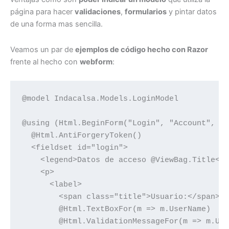
página para hacer
validaciones
,
formularios
y pintar datos
de una forma mas sencilla.
Veamos un par de
ejemplos de código hecho con Razor
frente al hecho con
webform
:
@model Indacalsa.Models.LoginModel

@using (Html.BeginForm("Login", "Account", Fo
  @Html.AntiForgeryToken()

  <fieldset id="login">

    <legend>Datos de acceso @ViewBag.Title</l
    <p>

      <label>

        <span class="title">Usuario:</span>

        @Html.TextBoxFor(m => m.UserName)

        @Html.ValidationMessageFor(m => m.Use