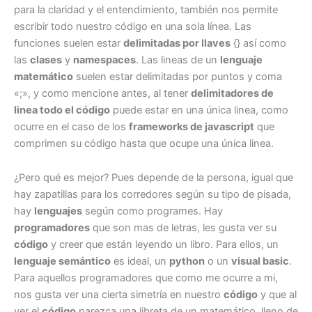
para la claridad y el entendimiento, también nos permite
escribir todo nuestro código en una sola línea. Las
funciones suelen estar
delimitadas por llaves
{} así como
las
clases
y
namespaces
. Las lineas de un
lenguaje
matemático
suelen estar delimitadas por puntos y coma
«;», y como mencione antes, al tener
delimitadores de
linea todo el código
puede estar en una única linea, como
ocurre en el caso de los
frameworks de javascript
que
comprimen su código hasta que ocupe una única linea.
¿Pero qué es mejor? Pues depende de la persona, igual que
hay zapatillas para los corredores según su tipo de pisada,
hay
lenguajes
según como programes. Hay
programadores
que son mas de letras, les gusta ver su
código
y creer que están leyendo un libro. Para ellos, un
lenguaje semántico
es ideal, un
python
o un
visual basic
.
Para aquellos programadores que como me ocurre a mi,
nos gusta ver una cierta simetría en nuestro
código
y que al
ver el
código
parezca una libreta de un matemático, lleno de