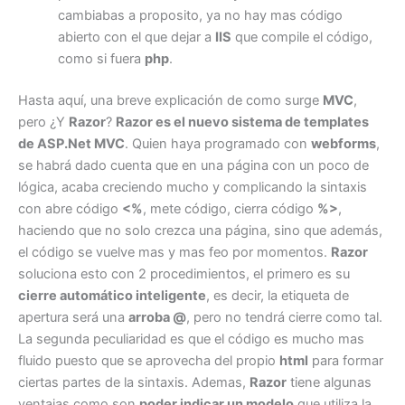
cambiabas a proposito, ya no hay mas código
abierto con el que dejar a
IIS
que compile el código,
como si fuera
php
.
Hasta aquí, una breve explicación de como surge
MVC
,
pero ¿Y
Razor
?
Razor es el nuevo sistema de templates
de ASP.Net MVC
. Quien haya programado con
webforms
,
se habrá dado cuenta que en una página con un poco de
lógica, acaba creciendo mucho y complicando la sintaxis
con abre código
<%
, mete código, cierra código
%>
,
haciendo que no solo crezca una página, sino que además,
el código se vuelve mas y mas feo por momentos.
Razor
soluciona esto con 2 procedimientos, el primero es su
cierre automático inteligente
, es decir, la etiqueta de
apertura será una
arroba @
, pero no tendrá cierre como tal.
La segunda peculiaridad es que el código es mucho mas
fluido puesto que se aprovecha del propio
html
para formar
ciertas partes de la sintaxis. Ademas,
Razor
tiene algunas
ventajas como son
poder indicar un modelo
que utiliza la