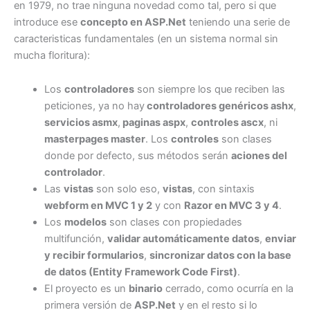
en 1979, no trae ninguna novedad como tal, pero si que
introduce ese
concepto en ASP.Net
teniendo una serie de
caracteristicas fundamentales (en un sistema normal sin
mucha floritura):
Los
controladores
son siempre los que reciben las
peticiones, ya no hay
controladores genéricos ashx
,
servicios asmx
,
paginas aspx
,
controles ascx
, ni
masterpages master
. Los
controles
son clases
donde por defecto, sus métodos serán
aciones del
controlador
.
Las
vistas
son solo eso,
vistas
, con sintaxis
webform en MVC 1 y 2
y con
Razor en MVC 3 y 4
.
Los
modelos
son clases con propiedades
multifunción,
validar automáticamente datos
,
enviar
y recibir formularios
,
sincronizar datos con la base
de datos (Entity Framework Code First)
.
El proyecto es un
binario
cerrado, como ocurría en la
primera versión de
ASP.Net
y en el resto si lo