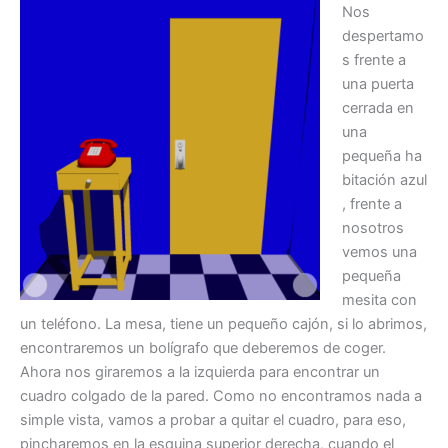
Nos
despertamo
s frente a
una puerta
cerrada en
una
pequeña ha
bitación azul
, frente a
nosotros
vemos una
pequeña
mesita con
un teléfono. La mesa, tiene un pequeño cajón, si lo abrimos,
encontraremos un bolígrafo que deberemos de coger.
Ahora nos giraremos a la izquierda para encontrar un
cuadro colgado de la pared. Como no encontramos nada a
simple vista, vamos a probar a quitar el cuadro, para eso,
pincharemos en la esquina superior derecha, cuando el