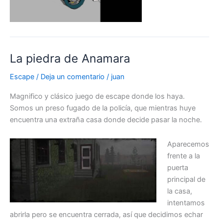
La piedra de Anamara
Escape
/
Deja un comentario
/
juan
Magnifico y clásico juego de escape donde los haya.
Somos un preso fugado de la policía, que mientras huye
encuentra una extraña casa donde decide pasar la noche.
Aparecemos
frente a la
puerta
principal de
la casa,
intentamos
abrirla pero se encuentra cerrada, así que decidimos echar