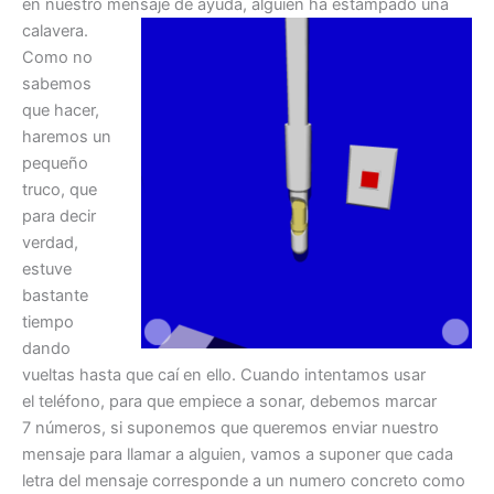
en nuestro mensaje de ayuda, alguien ha estampado una
calavera.
Como no
sabemos
que hacer,
haremos un
pequeño
truco, que
para decir
verdad,
estuve
bastante
tiempo
dando
vueltas hasta que caí en ello. Cuando intentamos usar
el teléfono, para que empiece a sonar, debemos marcar
7 números, si suponemos que queremos enviar nuestro
mensaje para llamar a alguien, vamos a suponer que cada
letra del mensaje corresponde a un numero concreto como