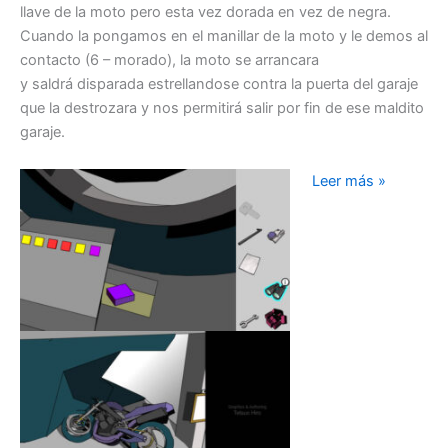
llave de la moto pero esta vez dorada en vez de negra.
Cuando la pongamos en el manillar de la moto y le demos al
contacto (6 – morado), la moto se arrancara
y saldrá disparada estrellandose contra la puerta del garaje
que la destrozara y nos permitirá salir por fin de ese maldito
garaje.
The
Leer más »
White
Chamber