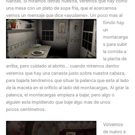
fuerzas. Si miramos detrás nuestra, veremos que hay como
una mesa con un plato de sopa fría, que al acercarnos
vemos un mensaje que dice «ayudame».
Un poco mas al
fondo hay
un
montacarga
s para subir
la comida a
la planta de
arriba, pero cuidado al abrirlo… cuando miremos dentro
veremos que hay una canasta justo sobre nuestra cabeza,
para bajarla tendremos que situar la palanca que esta al lado
de la maceta en el orificio al lado del montacargas. Al girar la
palanca, el montacargas empieza a bajar, pero algo o
alguien esta impidiendo que baje algo mas de unos
pocos centímetros.
Volvemos
de nuevo a