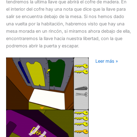
tendremos la ultima llave que abrirá el cofre de madera. En
el interior del cofre hay una nota que dice que la llave para
salir se encuentra debajo de la mesa. Si nos hemos dado
una vuelta por la habitación, habremos visto que hay una
mesa morada en un rincón, si miramos ahora debajo de ella,
encontraremos la llave hacia nuestra libertad, con la que
podremos abrir la puerta y escapar.
Noob’s
Leer más »
Room