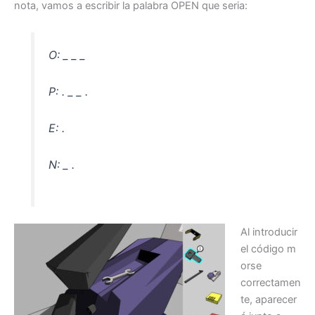
nota, vamos a escribir la palabra OPEN que seria:
O: _ _ _
P: . _ _ .
E: .
N: _ .
Al introducir
el código m
orse
correctamen
te, aparecer