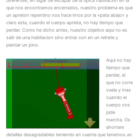
diferentes, en lugar de escapar de la tipica habitacion en la
que nos encontramos encerrados, nuestro problema es que
un apreton repentino nos hace irnos por la «pata abajo» y
claro esta, cuando el cuerpo aprieta, no hay tiempo que
perder. Como he dicho antes, nuestro objetivo aqui no es
salir de una habitacion sino entrar con en un retrete y
plantar un pino.
Aqui no hay
tiempo que
perder, el
que no corre
vuela y mas
cuando el
cuerpo nos
pide
marcha. Os
ahorrare
detalles desagradables teniendo en cuenta que tenemos un