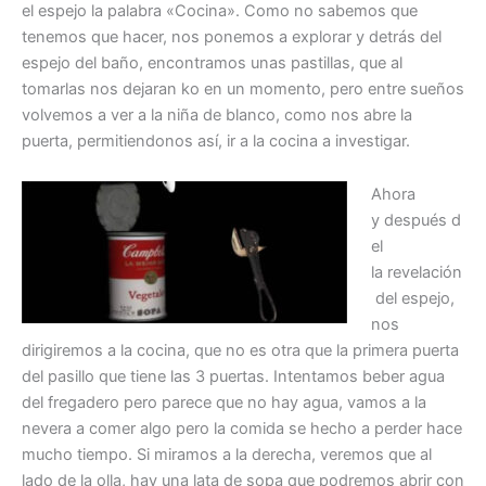
el espejo la palabra «Cocina». Como no sabemos que
tenemos que hacer, nos ponemos a explorar y detrás del
espejo del baño, encontramos unas pastillas, que al
tomarlas nos dejaran ko en un momento, pero entre sueños
volvemos a ver a la niña de blanco, como nos abre la
puerta, permitiendonos así, ir a la cocina a investigar.
Ahora
y después d
el
la revelación
del espejo,
nos
dirigiremos a la cocina, que no es otra que la primera puerta
del pasillo que tiene las 3 puertas. Intentamos beber agua
del fregadero pero parece que no hay agua, vamos a la
nevera a comer algo pero la comida se hecho a perder hace
mucho tiempo. Si miramos a la derecha, veremos que al
lado de la olla, hay una lata de sopa que podremos abrir con