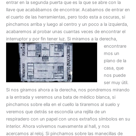
entrar en la segunda puerta que es la que se abre con la
llave que acabábamos de encontrar. Acabamos de entrar en
el cuarto de las herramientas, pero todo esta a oscuras, si
pinchamos arriba y luego al centro y un poco a la izquierda,
acabaremos al probar unas cuantas veces de encontrar el
interruptor y por fin tener luz.
Si miramos a la derecha,
encontrare
mos un
plano de la
casa, que
nos puede
ser muy útil.
Si nos giramos ahora a la derecha, nos pondremos mirando
a la entrada y veremos una bata de médico blanca, si
pinchamos sobre ella en el cuello la tiraremos al suelo y
veremos que detrás se escondía una rejilla de un
respiradero con un papel con unos extraños símbolos en su
interior. Ahora volvemos nuevamente al hall, y nos
acercamos al reloj. Si pinchamos sobre las manecillas de