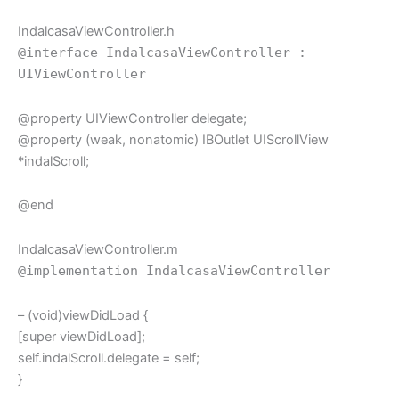
IndalcasaViewController.h
@interface IndalcasaViewController :
UIViewController
@property UIViewController delegate;
@property (weak, nonatomic) IBOutlet UIScrollView
*indalScroll;
@end
IndalcasaViewController.m
@implementation IndalcasaViewController
– (void)viewDidLoad {
[super viewDidLoad];
self.indalScroll.delegate = self;
}