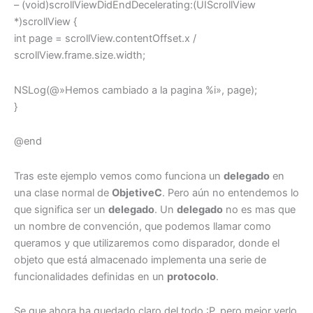
– (void)scrollViewDidEndDecelerating:(UIScrollView
*)scrollView {
int page = scrollView.contentOffset.x /
scrollView.frame.size.width;
NSLog(@»Hemos cambiado a la pagina %i», page);
}
@end
Tras este ejemplo vemos como funciona un
delegado
en
una clase normal de
ObjetiveC
. Pero aún no entendemos lo
que significa ser un
delegado
. Un
delegado
no es mas que
un nombre de convención, que podemos llamar como
queramos y que utilizaremos como disparador, donde el
objeto que está almacenado implementa una serie de
funcionalidades definidas en un
protocolo
.
Se que ahora ha quedado claro del todo :P, pero mejor verlo