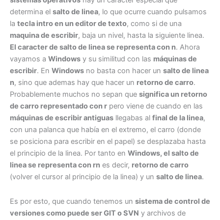
sistemas operativos
hay un caracter especial que
determina el
salto de linea
, lo que ocurre cuando pulsamos
la
tecla intro en un editor de texto
, como si de una
maquina de escribir
, baja un nivel, hasta la siguiente linea.
El caracter de salto de linea se representa con n
. Ahora
vayamos a
Windows
y su similitud con las
máquinas de
escribir
. En
Windows
no basta con hacer un
salto de linea
n
, sino que ademas hay que hacer un
retorno de carro
.
Probablemente muchos no sepan que
significa un retorno
de carro representado con r
pero viene de cuando en las
máquinas de escribir antiguas
llegabas al
final de la linea
,
con una palanca que había en el extremo, el carro (donde
se posiciona para escribir en el papel) se desplazaba hasta
el principio de la linea. Por tanto en
Windows, el salto de
linea se representa con rn
es decir,
retorno de carro
(volver el cursor al principio de la linea) y un
salto de linea
.
Es por esto, que cuando tenemos un
sistema de control de
versiones como puede ser GIT o SVN
y archivos de