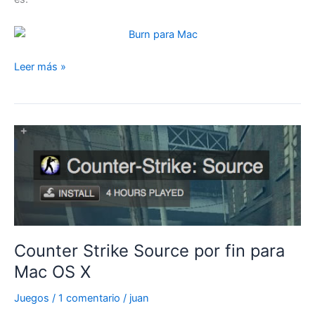
Graba
Leer más »
cds
y
dvds
con
Burn
para
mac
Counter Strike Source por fin para
Mac OS X
Juegos
/
1 comentario
/
juan