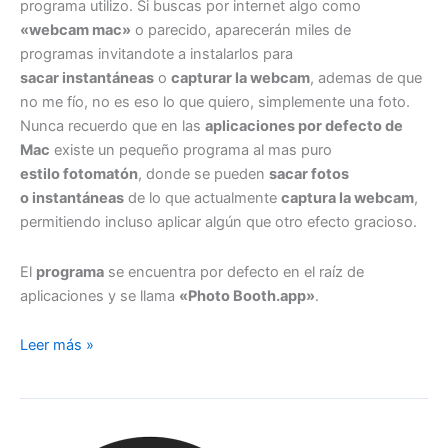
programa utilizo. Si buscas por internet algo como
«webcam mac»
o parecido, aparecerán miles de
programas invitandote a instalarlos para
sacar instantáneas
o
capturar la webcam
, ademas de que
no me fío, no es eso lo que quiero, simplemente una foto.
Nunca recuerdo que en las
aplicaciones por defecto de
Mac
existe un pequeño programa al mas puro
estilo fotomatón
, donde se pueden
sacar fotos
o instantáneas
de lo que actualmente
captura la webcam
,
permitiendo incluso aplicar algún que otro efecto gracioso.
El
programa
se encuentra por defecto en el raíz de
aplicaciones y se llama
«Photo Booth.app»
.
Fotos
Leer más »
desde
webcam
con
PhotoBooth