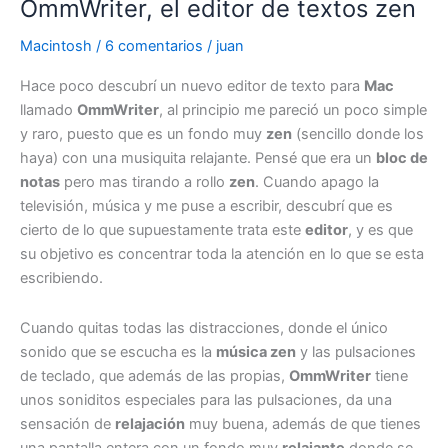
OmmWriter, el editor de textos zen
Macintosh
/
6 comentarios
/
juan
Hace poco descubrí un nuevo editor de texto para
Mac
llamado
OmmWriter
, al principio me pareció un poco simple
y raro, puesto que es un fondo muy
zen
(sencillo donde los
haya) con una musiquita relajante. Pensé que era un
bloc de
notas
pero mas tirando a rollo
zen
. Cuando apago la
televisión, música y me puse a escribir, descubrí que es
cierto de lo que supuestamente trata este
editor
, y es que
su objetivo es concentrar toda la atención en lo que se esta
escribiendo.
Cuando quitas todas las distracciones, donde el único
sonido que se escucha es la
música zen
y las pulsaciones
de teclado, que además de las propias,
OmmWriter
tiene
unos soniditos especiales para las pulsaciones, da una
sensación de
relajación
muy buena, además de que tienes
una pantalla entera con un fondo muy
relajante
donde se