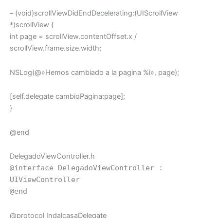
– (void)scrollViewDidEndDecelerating:(UIScrollView
*)scrollView {
int page = scrollView.contentOffset.x /
scrollView.frame.size.width;
NSLog(@»Hemos cambiado a la pagina %i», page);
[self.delegate cambioPagina:page];
}
@end
DelegadoViewController.h
@interface DelegadoViewController :
UIViewController
@end
@protocol IndalcasaDelegate