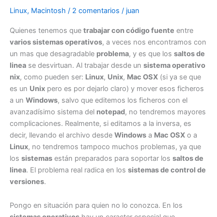
que
Linux
,
Macintosh
/
2 comentarios
/
juan
se
Quienes tenemos que
trabajar con código fuente
entre
usan
varios sistemas operativos
, a veces nos encontramos con
los
un mas que desagradable
problema
, y es que los
saltos de
protocolos
linea
se desvirtuan. Al trabajar desde un
sistema operativo
en
nix
, como pueden ser:
Linux
,
Unix
,
Mac OSX
(si ya se que
ObjetiveC?
es un
Unix
pero es por dejarlo claro) y mover esos ficheros
a un
Windows
, salvo que editemos los ficheros con el
avanzadísimo sistema del
notepad
, no tendremos mayores
complicaciones. Realmente, si editamos a la inversa, es
decir, llevando el archivo desde
Windows
a
Mac OSX
o a
Linux
, no tendremos tampoco muchos problemas, ya que
los
sistemas
están preparados para soportar los
saltos de
linea
. El problema real radica en los
sistemas de control de
versiones
.
Pongo en situación para quien no lo conozca. En los