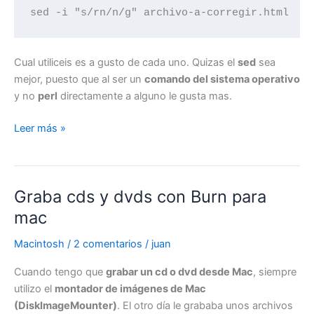
sed -i "s/rn/n/g" archivo-a-corregir.html
Cual utiliceis es a gusto de cada uno. Quizas el
sed
sea
mejor, puesto que al ser un
comando del sistema operativo
y no
perl
directamente a alguno le gusta mas.
Cambiar
Leer más »
los
saltos
de
Graba cds y dvds con Burn para
linea
rn
mac
de
Macintosh
/
2 comentarios
/
juan
Windows
a
Cuando tengo que
grabar un cd o dvd desde Mac
, siempre
n
utilizo el
montador de imágenes de Mac
de
(DiskImageMounter)
. El otro día le grababa unos archivos
Linux,