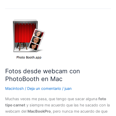
Strike
Source
por
fin
para
Mac
OS
X
Fotos desde webcam con
PhotoBooth en Mac
Macintosh
/
Deja un comentario
/
juan
Muchas veces me pasa, que tengo que sacar alguna
foto
tipo carnet
y siempre me acuerdo que las he sacado con la
webcam del
MacBookPro
, pero nunca me acuerdo de que