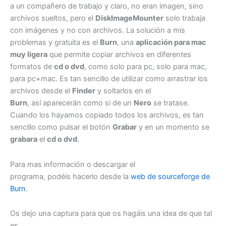
a un compañero de trabajo y claro, no eran imagen, sino
Unix,
archivos sueltos, pero el
DiskImageMounter
solo trabaja
Mac
con imágenes y no con archivos. La solución a mis
OSX
problemas y gratuita es el
Burn
, una
aplicación para mac
muy ligera
que permite copiar archivos en diferentes
formatos de
cd o dvd
, como solo para pc, solo para mac,
para pc+mac. Es tan sencillo de utilizar como arrastrar los
archivos desde el
Finder
y soltarlos en el
Burn
, así aparecerán como si de un
Nero
se tratase.
Cuando los hayamos copiado todos los archivos, es tan
sencillo como pulsar el botón
Grabar
y en un momento se
grabara
el
cd o dvd
.
Para mas información o descargar el
programa, podéis hacerlo desde la
web de sourceforge de
Burn
.
Os dejo una captura para que os hagáis una idea de que tal
es.