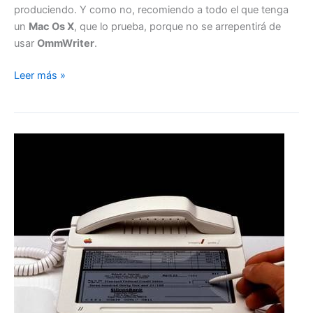
produciendo. Y como no, recomiendo a todo el que tenga
un
Mac Os X
, que lo prueba, porque no se arrepentirá de
usar
OmmWriter
.
OmmWriter
Leer más »
beta
2