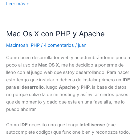
OmmWriter,
Leer más »
el
editor
de
Mac Os X con PHP y Apache
textos
zen
Macintosh
,
PHP
/
4 comentarios
/
juan
Como buen desarrollador web y acostumbrándome poco a
poco al uso de
Mac OS X
, me he decidido a ponerme de
lleno con el juego web que estoy desarrollando. Para hacer
esto tengo que instalar o debería de instalar primero un
IDE
para el desarrollo
, luego
Apache
y
PHP
, la base de datos
no porque utilizo la de mi hosting y así evitar ciertos pasos
que de momento y dado que esta en una fase alfa, me lo
puedo ahorrar.
Como
IDE
necesito uno que tenga
Intellisense
(que
autocomplete código) que funcione bien y reconozca todo,