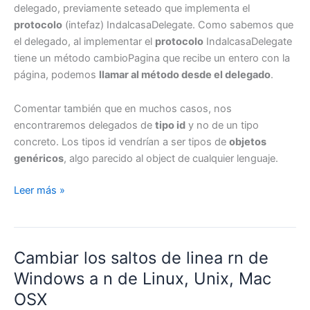
delegado, previamente seteado que implementa el
protocolo
(intefaz) IndalcasaDelegate. Como sabemos que
el delegado, al implementar el
protocolo
IndalcasaDelegate
tiene un método cambioPagina que recibe un entero con la
página, podemos
llamar al método desde el delegado
.
Comentar también que en muchos casos, nos
encontraremos delegados de
tipo id
y no de un tipo
concreto. Los tipos id vendrían a ser tipos de
objetos
genéricos
, algo parecido al object de cualquier lenguaje.
¿Qué
Leer más »
es
un
protocolo
Cambiar los saltos de linea rn de
de
ObjetiveC
Windows a n de Linux, Unix, Mac
y
OSX
para