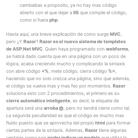
cambiabas a proposito, ya no hay mas código
abierto con el que dejar a
IIS
que compile el código,
como si fuera
php
.
Hasta aquí, una breve explicación de como surge
MVC
,
pero ¿Y
Razor
?
Razor es el nuevo sistema de templates
de ASP.Net MVC
. Quien haya programado con
webforms
,
se habrá dado cuenta que en una página con un poco de
lógica, acaba creciendo mucho y complicando la sintaxis
con abre código
<%
, mete código, cierra código
%>
,
haciendo que no solo crezca una página, sino que además,
el código se vuelve mas y mas feo por momentos.
Razor
soluciona esto con 2 procedimientos, el primero es su
cierre automático inteligente
, es decir, la etiqueta de
apertura será una
arroba @
, pero no tendrá cierre como tal.
La segunda peculiaridad es que el código es mucho mas
fluido puesto que se aprovecha del propio
html
para formar
ciertas partes de la sintaxis. Ademas,
Razor
tiene algunas
ventajas como son
poder indicar un modelo
que utiliza la