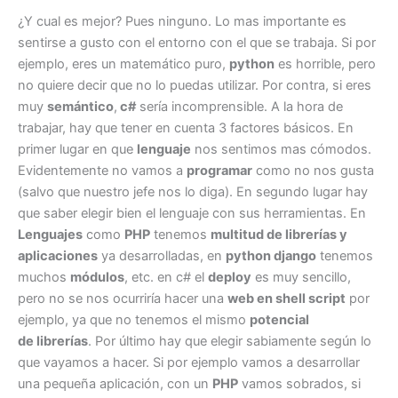
¿Y cual es mejor? Pues ninguno. Lo mas importante es
sentirse a gusto con el entorno con el que se trabaja. Si por
ejemplo, eres un matemático puro,
python
es horrible, pero
no quiere decir que no lo puedas utilizar. Por contra, si eres
muy
semántico
,
c#
sería incomprensible. A la hora de
trabajar, hay que tener en cuenta 3 factores básicos. En
primer lugar en que
lenguaje
nos sentimos mas cómodos.
Evidentemente no vamos a
programar
como no nos gusta
(salvo que nuestro jefe nos lo diga). En segundo lugar hay
que saber elegir bien el lenguaje con sus herramientas. En
Lenguajes
como
PHP
tenemos
multitud de librerías y
aplicaciones
ya desarrolladas, en
python django
tenemos
muchos
módulos
, etc. en c# el
deploy
es muy sencillo,
pero no se nos ocurriría hacer una
web en shell script
por
ejemplo, ya que no tenemos el mismo
potencial
de librerías
. Por último hay que elegir sabiamente según lo
que vayamos a hacer. Si por ejemplo vamos a desarrollar
una pequeña aplicación, con un
PHP
vamos sobrados, si