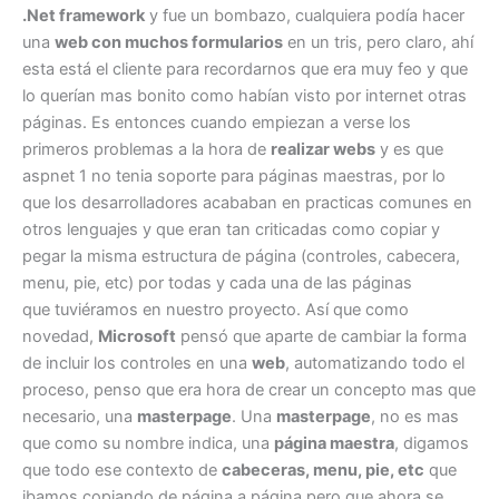
.Net framework
y fue un bombazo, cualquiera podía hacer
una
web con muchos formularios
en un tris, pero claro, ahí
esta está el cliente para recordarnos que era muy feo y que
lo querían mas bonito como habían visto por internet otras
páginas. Es entonces cuando empiezan a verse los
primeros problemas a la hora de
realizar webs
y es que
aspnet 1 no tenia soporte para páginas maestras, por lo
que los desarrolladores acababan en practicas comunes en
otros lenguajes y que eran tan criticadas como copiar y
pegar la misma estructura de página (controles, cabecera,
menu, pie, etc) por todas y cada una de las páginas
que tuviéramos en nuestro proyecto. Así que como
novedad,
Microsoft
pensó que aparte de cambiar la forma
de incluir los controles en una
web
, automatizando todo el
proceso, penso que era hora de crear un concepto mas que
necesario, una
masterpage
. Una
masterpage
, no es mas
que como su nombre indica, una
página maestra
, digamos
que todo ese contexto de
cabeceras, menu, pie, etc
que
ibamos copiando de página a página pero que ahora se