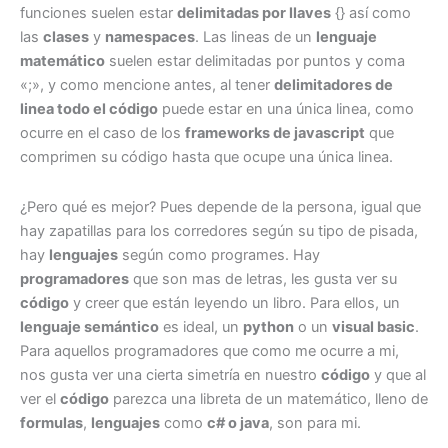
funciones suelen estar
delimitadas por llaves
{} así como
las
clases
y
namespaces
. Las lineas de un
lenguaje
matemático
suelen estar delimitadas por puntos y coma
«;», y como mencione antes, al tener
delimitadores de
linea todo el código
puede estar en una única linea, como
ocurre en el caso de los
frameworks de javascript
que
comprimen su código hasta que ocupe una única linea.
¿Pero qué es mejor? Pues depende de la persona, igual que
hay zapatillas para los corredores según su tipo de pisada,
hay
lenguajes
según como programes. Hay
programadores
que son mas de letras, les gusta ver su
código
y creer que están leyendo un libro. Para ellos, un
lenguaje semántico
es ideal, un
python
o un
visual basic
.
Para aquellos programadores que como me ocurre a mi,
nos gusta ver una cierta simetría en nuestro
código
y que al
ver el
código
parezca una libreta de un matemático, lleno de
formulas
,
lenguajes
como
c# o java
, son para mi.