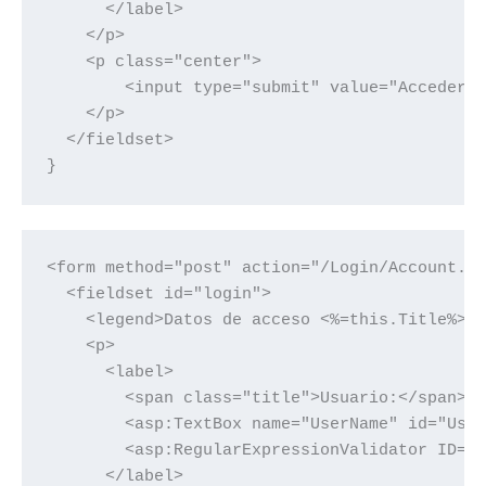
      </label>

    </p>

    <p class="center">

        <input type="submit" value="Acceder" 
    </p>

  </fieldset>

}
<form method="post" action="/Login/Account.as
  <fieldset id="login">

    <legend>Datos de acceso <%=this.Title%></
    <p>

      <label>

        <span class="title">Usuario:</span>

        <asp:TextBox name="UserName" id="User
        <asp:RegularExpressionValidator ID="v
      </label>
