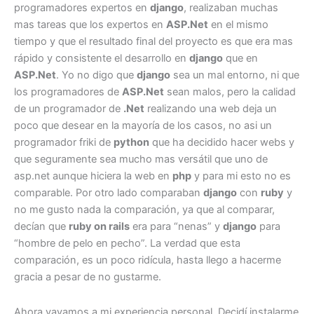
programadores expertos en
django
, realizaban muchas
mas tareas que los expertos en
ASP.Net
en el mismo
tiempo y que el resultado final del proyecto es que era mas
rápido y consistente el desarrollo en
django
que en
ASP.Net
. Yo no digo que
django
sea un mal entorno, ni que
los programadores de
ASP.Net
sean malos, pero la calidad
de un programador de
.Net
realizando una web deja un
poco que desear en la mayoría de los casos, no asi un
programador friki de
python
que ha decidido hacer webs y
que seguramente sea mucho mas versátil que uno de
asp.net aunque hiciera la web en
php
y para mi esto no es
comparable. Por otro lado comparaban
django
con
ruby
y
no me gusto nada la comparación, ya que al comparar,
decían que
ruby on rails
era para “nenas” y
django
para
“hombre de pelo en pecho”. La verdad que esta
comparación, es un poco ridícula, hasta llego a hacerme
gracia a pesar de no gustarme.
Ahora vayamos a mi experiencia personal. Decidí instalarme