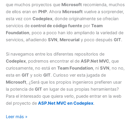
que muchos proyectos que
Microsoft
recomienda, muchos
de ellos eran en
PHP
. Ahora
Microsoft
vuelve a sorprender,
esta vez con
Codeplex
, donde originalmente se ofrecían
servicios de
control de código fuente
por
Team
Foundation
, poco a poco han ido ampliando la variedad de
servicios, añadiendo
SVN
,
Mercurial
y poco después
GIT
.
Si navegamos entre los diferentes repositorios de
Codeplex
, podremos encontrar el de
ASP.Net MVC
, que
curiosamente, no está en
Team Foundation
, ni
SVN
, no no,
esta en
GIT
y solo
GIT
. Curioso ver esta jugada de
Microsoft
, ¿Será que los propios ingenieros prefieren usar
la potencia de
GIT
en lugar de sus propias herramientas?
Para el interesado que quiera verlo, puede entrar en la web
del proyecto de
ASP.Net MVC en Codeplex
.
Microsoft
Leer más »
prefiere
GIT,