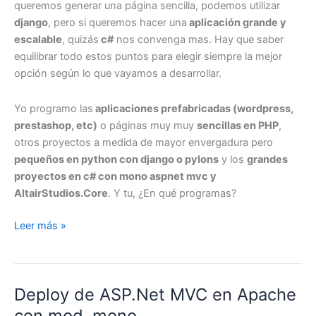
queremos generar una página sencilla, podemos utilizar
django
, pero si queremos hacer una
aplicación grande y
escalable
, quizás
c#
nos convenga mas. Hay que saber
equilibrar todo estos puntos para elegir siempre la mejor
opción según lo que vayamos a desarrollar.
Yo programo las
aplicaciones prefabricadas (wordpress,
prestashop, etc)
o páginas muy muy
sencillas en PHP
,
otros proyectos a medida de mayor envergadura pero
pequeños en python con django o pylons
y los
grandes
proyectos en c# con mono aspnet mvc y
AltairStudios.Core
. Y tu, ¿En qué programas?
Lenguajes
Leer más »
de
programación
semánticos
Deploy de ASP.Net MVC en Apache
(python)
contra
con mod_mono