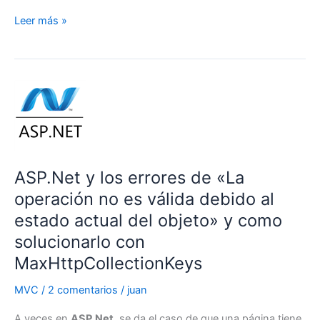
ASP.Net
Leer más »
MVC
Razor,
la
evolución
desde
apsx
webforms
hacia
ASP.Net y los errores de «La
MVC
y
operación no es válida debido al
fundamentos
estado actual del objeto» y como
básicos
solucionarlo con
de
MaxHttpCollectionKeys
ASP.Net
MVC
MVC
/
2 comentarios
/
juan
A veces en
ASP.Net
, se da el caso de que una página tiene