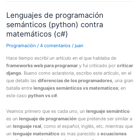
codeplex
Lenguajes de programación
y
la
semánticos (python) contra
influencia
matemáticos (c#)
de
github
Programación
/
4 comentarios
/
juan
Hace tiempo escribí un artículo en el que hablaba de
frameworks web para programar
y fui criticado por
criticar
django
. Bueno como aclaratoria, escribo este artículo, en el
que detallo las
diferencias de los programadores
, una gran
batalla entre
lenguajes semánticos vs matematicos
; en
este caso
python vs c#
.
Veamos primero que es cada uno, un
lenguaje semántico
es un
lenguaje de programación
que pretende ser similar a
un
lenguaje real
, como el español, inglés, etc. mientras que
un
lenguaje matemático
es mas parecido a
ecuaciones