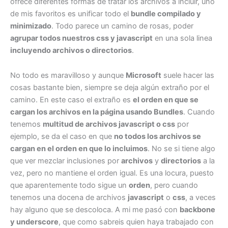
ofrece diferentes formas de tratar los archivos a incluir, uno
actual
de mis favoritos es unificar todo el
bundle compilado y
del
minimizado
. Todo parece un camino de rosas, poder
objeto»
agrupar todos nuestros css y javascript
en una sola linea
y
incluyendo archivos o directorios
.
como
solucionarlo
No todo es maravilloso y aunque
Microsoft
suele hacer las
con
cosas bastante bien, siempre se deja algún extraño por el
MaxHttpCollectionKeys
camino. En este caso el extraño es
el orden en que se
cargan los archivos en la página usando Bundles
. Cuando
tenemos
multitud de archivos javascript o css
por
ejemplo, se da el caso en que
no todos los archivos se
cargan en el orden en que lo incluimos
. No se si tiene algo
que ver mezclar inclusiones por
archivos
y
directorios
a la
vez, pero no mantiene el orden igual. Es una locura, puesto
que aparentemente todo sigue un
orden
, pero cuando
tenemos una docena de archivos
javascript
o
css
, a veces
hay alguno que se descoloca. A mi me pasó con
backbone
y underscore
, que como sabreis quien haya trabajado con