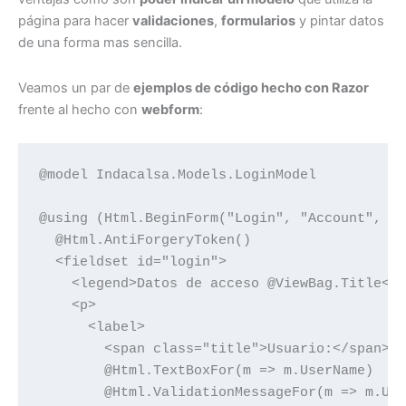
página para hacer
validaciones
,
formularios
y pintar datos
de una forma mas sencilla.
Veamos un par de
ejemplos de código hecho con Razor
frente al hecho con
webform
:
@model Indacalsa.Models.LoginModel

@using (Html.BeginForm("Login", "Account", Fo
  @Html.AntiForgeryToken()

  <fieldset id="login">

    <legend>Datos de acceso @ViewBag.Title</l
    <p>

      <label>

        <span class="title">Usuario:</span>

        @Html.TextBoxFor(m => m.UserName)

        @Html.ValidationMessageFor(m => m.Use