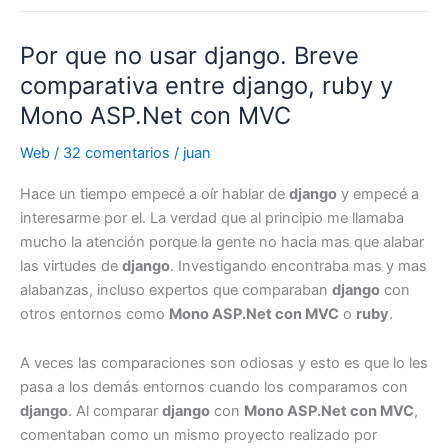
ASP.Net
MVC
Por que no usar django. Breve
en
Apache
comparativa entre django, ruby y
con
Mono ASP.Net con MVC
mod_mono
Web
/
32 comentarios
/
juan
Hace un tiempo empecé a oír hablar de
django
y empecé a
interesarme por el. La verdad que al principio me llamaba
mucho la atención porque la gente no hacia mas que alabar
las virtudes de
django
. Investigando encontraba mas y mas
alabanzas, incluso expertos que comparaban
django
con
otros entornos como
Mono ASP.Net con MVC
o
ruby
.
A veces las comparaciones son odiosas y esto es que lo les
pasa a los demás entornos cuando los comparamos con
django
. Al comparar
django
con
Mono ASP.Net con MVC
,
comentaban como un mismo proyecto realizado por