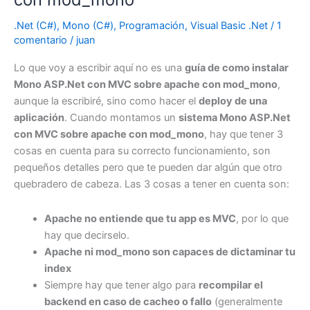
matemáticos
.Net (C#)
,
Mono (C#)
,
Programación
,
Visual Basic .Net
/
1
(c#)
comentario
/
juan
Lo que voy a escribir aquí no es una
guía de como instalar
Mono ASP.Net con MVC sobre apache con mod_mono
,
aunque la escribiré, sino como hacer el
deploy de una
aplicación
. Cuando montamos un
sistema Mono ASP.Net
con MVC sobre apache con mod_mono
, hay que tener 3
cosas en cuenta para su correcto funcionamiento, son
pequeños detalles pero que te pueden dar algún que otro
quebradero de cabeza. Las 3 cosas a tener en cuenta son:
Apache no entiende que tu app es MVC
, por lo que
hay que decirselo.
Apache ni mod_mono son capaces de dictaminar tu
index
Siempre hay que tener algo para
recompilar el
backend en caso de cacheo o fallo
(generalmente