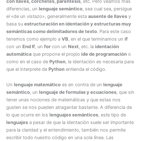
con llaves, corchetes, paréntesis
, etc. Pero veamos mas
diferencias, un
lenguaje semántico
, sea cual sea, persigue
el «de un vistazo», generalmente esta
ausente de llaves
y
basa su
estructuración en identación y estructuras muy
semánticas como delimitadores de texto
. Para este caso
tenemos como ejemplo a
VB
, en el que terminamos un
if
con un
End If
, un
for
con un
Next
, etc. la
identación
automática
que propone el propio
ide de programación
o
como en el caso de
Python
, la identación es necesaria para
que el interprete de
Python
entienda el código.
Un
lenguaje matemático
es en contra de un
lenguaje
semántico
, un
lenguaje de formulas y ecuaciones
, que sin
tener unas nociones de matemáticas y que estas nos
gusten se nos pueden atragantar bastante. A diferencia de
lo que ocurre en los
lenguajes semánticos
, este tipo de
lenguajes
a pesar de que la identación suele ser importante
para la claridad y el entendimiento, también nos permite
escribir todo nuestro código en una sola línea. Las