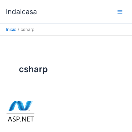
Ir
Indalcasa
al
contenido
Inicio
csharp
csharp