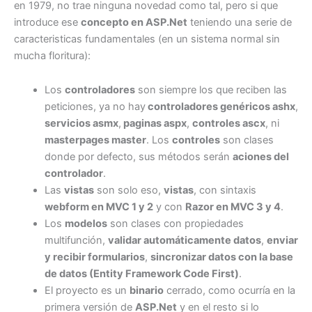
en 1979, no trae ninguna novedad como tal, pero si que
introduce ese
concepto en ASP.Net
teniendo una serie de
caracteristicas fundamentales (en un sistema normal sin
mucha floritura):
Los
controladores
son siempre los que reciben las
peticiones, ya no hay
controladores genéricos ashx
,
servicios asmx
,
paginas aspx
,
controles ascx
, ni
masterpages master
. Los
controles
son clases
donde por defecto, sus métodos serán
aciones del
controlador
.
Las
vistas
son solo eso,
vistas
, con sintaxis
webform en MVC 1 y 2
y con
Razor en MVC 3 y 4
.
Los
modelos
son clases con propiedades
multifunción,
validar automáticamente datos
,
enviar
y recibir formularios
,
sincronizar datos con la base
de datos (Entity Framework Code First)
.
El proyecto es un
binario
cerrado, como ocurría en la
primera versión de
ASP.Net
y en el resto si lo