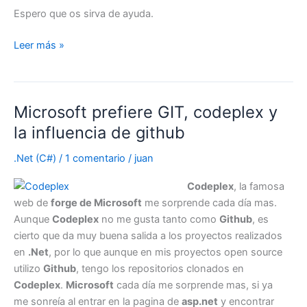
Espero que os sirva de ayuda.
Ordenar
Leer más »
los
bundles
de
Microsoft prefiere GIT, codeplex y
ASP.Net
MVC
la influencia de github
.Net (C#)
/
1 comentario
/
juan
Codeplex
, la famosa
web de
forge de Microsoft
me sorprende cada día mas.
Aunque
Codeplex
no me gusta tanto como
Github
, es
cierto que da muy buena salida a los proyectos realizados
en
.Net
, por lo que aunque en mis proyectos open source
utilizo
Github
, tengo los repositorios clonados en
Codeplex
.
Microsoft
cada día me sorprende mas, si ya
me sonreía al entrar en la pagina de
asp.net
y encontrar