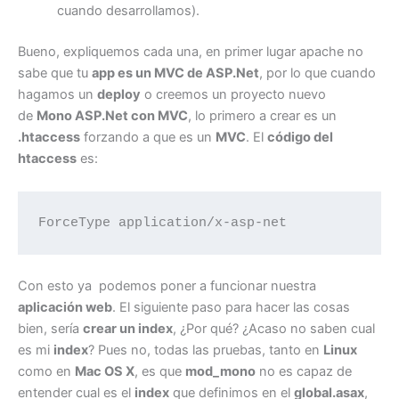
cuando desarrollamos).
Bueno, expliquemos cada una, en primer lugar apache no
sabe que tu
app es un MVC de ASP.Net
, por lo que cuando
hagamos un
deploy
o creemos un proyecto nuevo
de
Mono ASP.Net con MVC
, lo primero a crear es un
.htaccess
forzando a que es un
MVC
. El
código del
htaccess
es:
ForceType application/x-asp-net
Con esto ya podemos poner a funcionar nuestra
aplicación web
. El siguiente paso para hacer las cosas
bien, sería
crear un index
, ¿Por qué? ¿Acaso no saben cual
es mi
index
? Pues no, todas las pruebas, tanto en
Linux
como en
Mac OS X
, es que
mod_mono
no es capaz de
entender cual es el
index
que definimos en el
global.asax
,