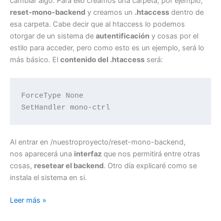
cambiar algo. Para ello creamos una carpeta, por ejemplo,
reset-mono-backend
y creamos un
.htaccess
dentro de
esa carpeta. Cabe decir que al htaccess lo podemos
otorgar de un sistema de
autentificación
y cosas por el
estilo para acceder, pero como esto es un ejemplo, será lo
más básico. El
contenido del .htaccess
será:
ForceType None

SetHandler mono-ctrl
Al entrar en /nuestroproyecto/reset-mono-backend,
nos aparecerá una
interfaz
que nos permitirá entre otras
cosas,
resetear el backend
. Otro día explicaré como se
instala el sistema en si.
Deploy
Leer más »
de