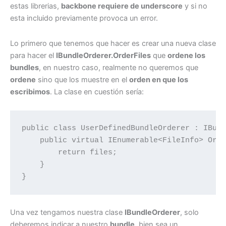
estas librerias,
backbone requiere de underscore
y si no
esta incluido previamente provoca un error.
Lo primero que tenemos que hacer es crear una nueva clase
para hacer el
IBundleOrderer.OrderFiles
que
ordene los
bundles
, en nuestro caso, realmente no queremos que
ordene
sino que los muestre en el
orden en que los
escribimos
. La clase en cuestión sería:
public class UserDefinedBundleOrderer : IBund
    public virtual IEnumerable<FileInfo> Orde
        return files;

    }

}
Una vez tengamos nuestra clase
IBundleOrderer
, solo
deberemos indicar a nuestro
bundle
, bien sea un