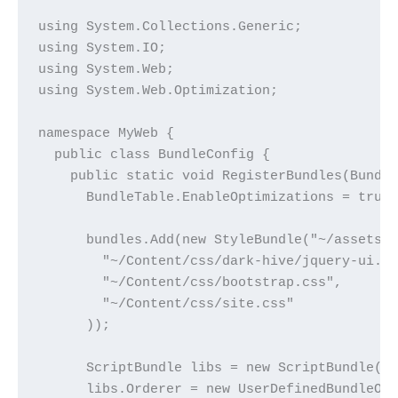
using System.Collections.Generic;

using System.IO;

using System.Web;

using System.Web.Optimization;

namespace MyWeb {

  public class BundleConfig {

    public static void RegisterBundles(Bundle
      BundleTable.EnableOptimizations = true;
      bundles.Add(new StyleBundle("~/assets/c
        "~/Content/css/dark-hive/jquery-ui.cs
        "~/Content/css/bootstrap.css",

        "~/Content/css/site.css"

      ));

      ScriptBundle libs = new ScriptBundle("~
      libs.Orderer = new UserDefinedBundleOrd