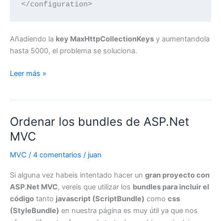
</configuration>
Añadiendo la
key MaxHttpCollectionKeys
y aumentandola
hasta 5000, el problema se soluciona.
ASP.Net
Leer más »
y
los
errores
Ordenar los bundles de ASP.Net
de
«La
MVC
operación
MVC
/
4 comentarios
/
juan
no
es
Si alguna vez habeis intentado hacer un
gran proyecto con
válida
ASP.Net MVC
, vereis que utilizar los
bundles para incluir el
debido
código
tanto
javascript (ScriptBundle)
como
css
al
(StyleBundle)
en nuestra página es muy útil ya que nos
estado