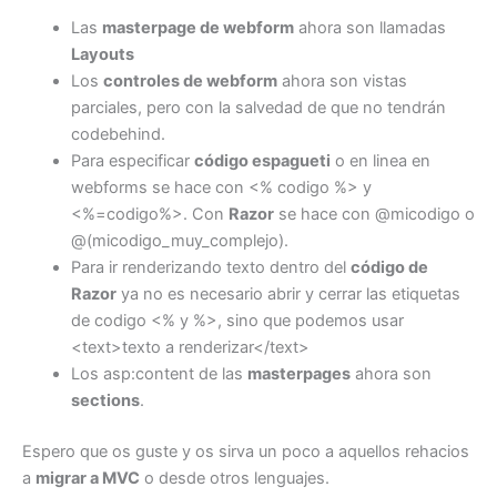
Las
masterpage de webform
ahora son llamadas
Layouts
Los
controles de webform
ahora son vistas
parciales, pero con la salvedad de que no tendrán
codebehind.
Para especificar
código espagueti
o en linea en
webforms se hace con <% codigo %> y
<%=codigo%>. Con
Razor
se hace con @micodigo o
@(micodigo_muy_complejo).
Para ir renderizando texto dentro del
código de
Razor
ya no es necesario abrir y cerrar las etiquetas
de codigo <% y %>, sino que podemos usar
<text>texto a renderizar</text>
Los asp:content de las
masterpages
ahora son
sections
.
Espero que os guste y os sirva un poco a aquellos rehacios
a
migrar a MVC
o desde otros lenguajes.