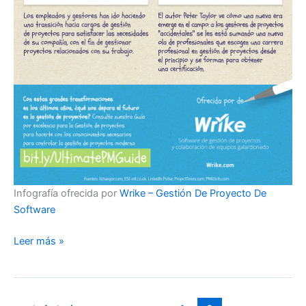
Infografía ofrecida por
Wrike – Gestión De Proyecto De
Software
Gestión
Leer más »
de
proyectos
en
el