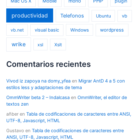
PHP
mono
Mac OS X
Mobile
plugin
productividad
Telefonos
Ubuntu
vb
wordpress
vb.net
visual basic
Windows
wrike
xsl
Xslt
Comentarios recientes
Vivod iz zapoya na domy_yfea
en
Migrar AntD 4 a 5 con
estilos less y adaptaciones de tema
OmmWriter beta 2 – Indalcasa
en
OmmWriter, el editor de
textos zen
añber
en
Tabla de codificaciones de caracteres entre ANSI,
UTF-8, Javascript, HTML
Gustavo
en
Tabla de codificaciones de caracteres entre
ANSI, UTF-8, Javascript, HTML