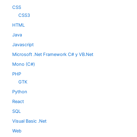
CSS
CSS3
HTML
Java
Javascript
Microsoft .Net Framework C# y VB.Net
Mono (C#)
PHP
GTK
Python
React
SQL
Visual Basic .Net
Web