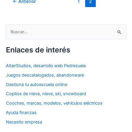
←
Anterior
1
2
pasado
y
en
B
la
actualidad
u
s
Enlaces de interés
c
a
AltairStudios, desarrollo web Pedrezuela
r
Juegos descatalogados, abandonware
p
Gestiona tu autoescuela online
o
Copitos de nieve, nieve, ski, snowboard
r
Cooches, marcas, modelos, vehículos eléctricos
:
Ayuda finanzas
Necesito empresa