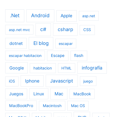
.Net
Android
Apple
asp.net
c#
csharp
asp.net mvc
CSS
El blog
dotnet
escapar
Escape
flash
escapar habitacion
infografía
Google
habitacion
HTML
Iphone
Javascript
iOS
juego
Linux
Mac
Juegos
MacBook
MacBookPro
Macintosh
Mac OS