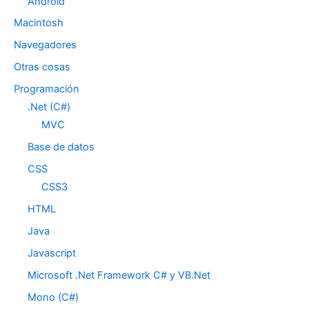
Android
Macintosh
Navegadores
Otras cosas
Programación
.Net (C#)
MVC
Base de datos
CSS
CSS3
HTML
Java
Javascript
Microsoft .Net Framework C# y VB.Net
Mono (C#)