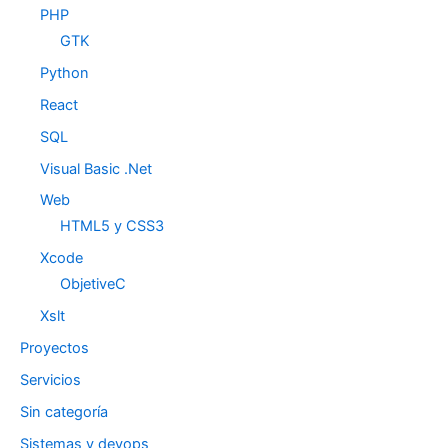
PHP
GTK
Python
React
SQL
Visual Basic .Net
Web
HTML5 y CSS3
Xcode
ObjetiveC
Xslt
Proyectos
Servicios
Sin categoría
Sistemas y devops