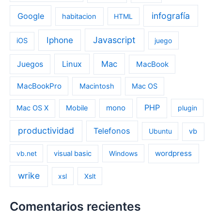
infografía
Google
habitacion
HTML
Iphone
Javascript
iOS
juego
Linux
Mac
Juegos
MacBook
MacBookPro
Macintosh
Mac OS
PHP
mono
Mac OS X
Mobile
plugin
productividad
Telefonos
Ubuntu
vb
wordpress
vb.net
visual basic
Windows
wrike
xsl
Xslt
Comentarios recientes