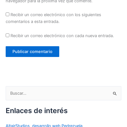
navegador para la próxima vez que comente.
Recibir un correo electrónico con los siguientes
comentarios a esta entrada.
Recibir un correo electrónico con cada nueva entrada.
B
u
s
Enlaces de interés
c
a
AltairStudios, desarrollo web Pedrezuela