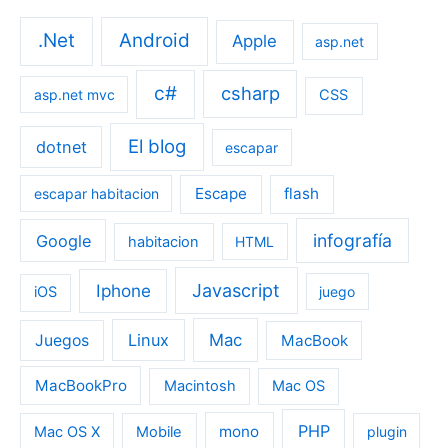
.Net
Android
Apple
asp.net
c#
csharp
asp.net mvc
CSS
El blog
dotnet
escapar
Escape
flash
escapar habitacion
infografía
Google
habitacion
HTML
Iphone
Javascript
iOS
juego
Linux
Mac
Juegos
MacBook
MacBookPro
Macintosh
Mac OS
PHP
mono
Mac OS X
Mobile
plugin