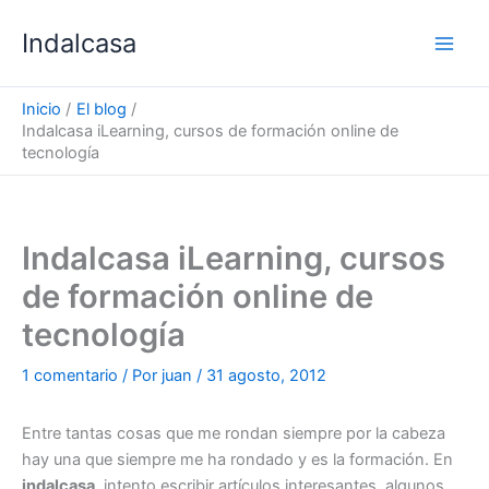
Ir
Indalcasa
al
contenido
Inicio
El blog
Indalcasa iLearning, cursos de formación online de
tecnología
Indalcasa iLearning, cursos
de formación online de
tecnología
1 comentario
/ Por
juan
/
31 agosto, 2012
Entre tantas cosas que me rondan siempre por la cabeza
hay una que siempre me ha rondado y es la formación. En
indalcasa
, intento escribir artículos interesantes, algunos