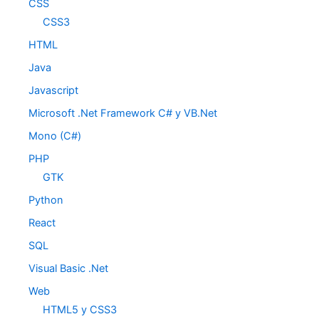
CSS
CSS3
HTML
Java
Javascript
Microsoft .Net Framework C# y VB.Net
Mono (C#)
PHP
GTK
Python
React
SQL
Visual Basic .Net
Web
HTML5 y CSS3