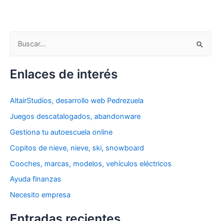
B
u
s
Enlaces de interés
c
a
AltairStudios, desarrollo web Pedrezuela
r
Juegos descatalogados, abandonware
p
Gestiona tu autoescuela online
o
Copitos de nieve, nieve, ski, snowboard
r
Cooches, marcas, modelos, vehículos eléctricos
:
Ayuda finanzas
Necesito empresa
Entradas recientes