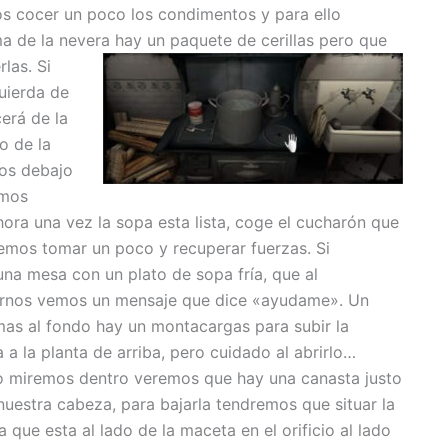
os cocer un poco los condimentos y para ello
 de la nevera hay un paquete de cerillas pero que
rlas.
Si
uierda de
erá de la
o de la
mos debajo
emos
hora una vez la sopa esta lista, coge el cucharón que
dremos tomar un poco y recuperar fuerzas. Si
a mesa con un plato de sopa fría, que al
rnos vemos un mensaje que dice «ayudame».
Un
as al fondo hay un montacargas para subir la
 a la planta de arriba, pero cuidado al abrirlo…
 miremos dentro veremos que hay una canasta justo
nuestra cabeza, para bajarla tendremos que situar la
 que esta al lado de la maceta en el orificio al lado