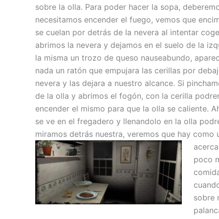
sobre la olla. Para poder hacer la sopa, deberem
necesitamos encender el fuego, vemos que encima
se cuelan por detrás de la nevera al intentar coge
abrimos la nevera y dejamos en el suelo de la izq
la misma un trozo de queso nauseabundo, aparec
nada un ratón que empujara las cerillas por debaj
nevera y las dejara a nuestro alcance. Si pincha
de la olla y abrimos el fogón, con la cerilla podr
encender el mismo para que la olla se caliente. A
se ve en el fregadero y llenandolo en la olla po
miramos detrás nuestra, veremos que hay como un
acerca
poco m
comida
cuando
sobre 
palanca