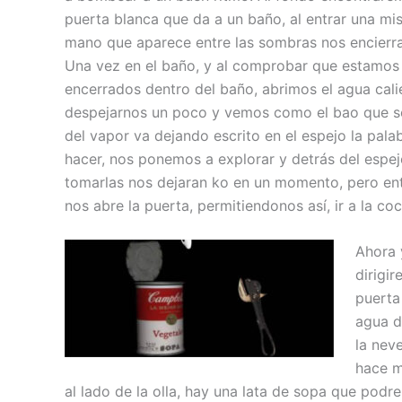
puerta blanca que da a un baño, al entrar una mis
mano que aparece entre las sombras nos encierra
Una vez en el baño, y al comprobar que estamos
encerrados dentro del baño, abrimos el agua cali
despejarnos un poco y vemos como el bao que s
del vapor va dejando escrito en el espejo la p
hacer, nos ponemos a explorar y detrás del espej
tomarlas nos dejaran ko en un momento, pero ent
nos abre la puerta, permitiendonos así, ir a la coc
Ahora 
dirigi
puerta
agua d
la nev
hace m
al lado de la olla, hay una lata de sopa que podr