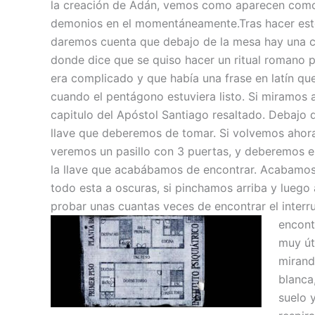
la creación de Adán, vemos como aparecen com
demonios en el momentáneamente.Tras hacer est
daremos cuenta que debajo de la mesa hay una c
donde dice que se quiso hacer un ritual romano 
era complicado y que había una frase en latín que
cuando el pentágono estuviera listo. Si miramos 
capitulo del Apóstol Santiago resaltado. Debajo d
llave que deberemos de tomar. Si volvemos ahora a
veremos un pasillo con 3 puertas, y deberemos e
la llave que acabábamos de encontrar. Acabamos 
todo esta a oscuras, si pinchamos arriba y luego 
probar unas cuantas veces de encontrar el interru
encont
muy út
mirand
blanca,
suelo 