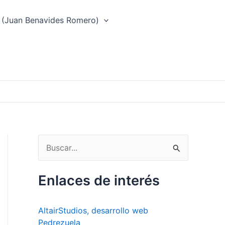
 (Juan Benavides Romero)
B
u
s
Enlaces de interés
c
a
AltairStudios, desarrollo web
r
Pedrezuela