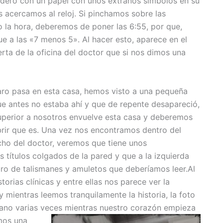
adero con un papel con unos extraños símbolos en su
s acercamos al reloj. Si pinchamos sobre las
 la hora, deberemos de poner las 6:55, por que,
e a las «7 menos 5». Al hacer esto, aparece en el
erta de la oficina del doctor que si nos dimos una
aro pasa en esta casa, hemos visto a una pequeña
ue antes no estaba ahí y que de repente desapareció,
uperior a nosotros envuelve esta casa y deberemos
rir que es. Una vez nos encontramos dentro del
ho del doctor, veremos que tiene unos
s títulos colgados de la pared y que a la izquierda
bro de talismanes y amuletos que deberíamos leer.Al
orias clínicas y entre ellas nos parece ver la
 y mientras leemos tranquilamente la historia, la foto
lano varias veces mientras nuestro corazón empieza
mos una