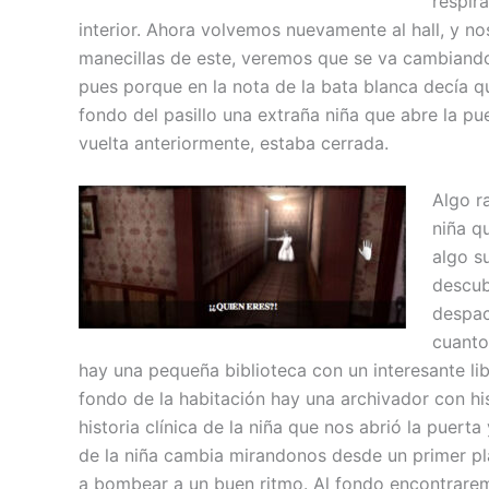
respir
interior. Ahora volvemos nuevamente al hall, y no
manecillas de este, veremos que se va cambiando
pues porque en la nota de la bata blanca decía qu
fondo del pasillo una extraña niña que abre la pu
vuelta anteriormente, estaba cerrada.
Algo r
niña q
algo s
descub
despac
cuanto
hay una pequeña biblioteca con un interesante li
fondo de la habitación hay una archivador con hist
historia clínica de la niña que nos abrió la puerta
de la niña cambia mirandonos desde un primer p
a bombear a un buen ritmo.
Al fondo encontrare