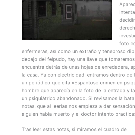
Aparec
intent
decidi
derecha
invest
foto e
enfermeras, así como un extraño y tenebroso dibuj
debajo del felpudo, hay una llave que tomaremos y
encuentra detrás de unas hojas de enredadera, apr
la casa. Ya con electricidad, entramos dentro de l
un periódico que cita «Espantoso crimen en psiq
hombre que aparecía en la foto de la entrada y l
un psiquiátrico abandonado. Si revisamos la bat
notas, que al leerlas nos empieza a dar sensació
alguien había muerto y el doctor intento practica
Tras leer estas notas, si miramos el cuadro de