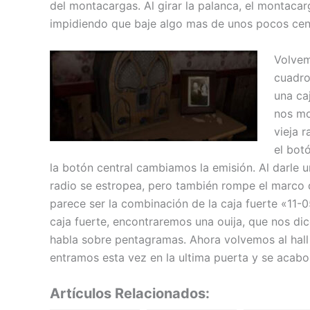
del montacargas. Al girar la palanca, el montacar
impidiendo que baje algo mas de unos pocos cen
Volvem
cuadro
una ca
nos mo
vieja r
el bot
la botón central cambiamos la emisión. Al darle 
radio se estropea, pero también rompe el marco d
parece ser la combinación de la caja fuerte «11-0
caja fuerte, encontraremos una ouija, que nos di
habla sobre pentagramas. Ahora volvemos al hall 
entramos esta vez en la ultima puerta y se acabo
Artículos Relacionados: