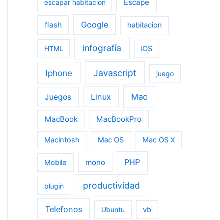
Escape
escapar habitacion
Google
flash
habitacion
infografía
HTML
iOS
Iphone
Javascript
juego
Linux
Mac
Juegos
MacBook
MacBookPro
Macintosh
Mac OS
Mac OS X
PHP
mono
Mobile
productividad
plugin
Telefonos
Ubuntu
vb