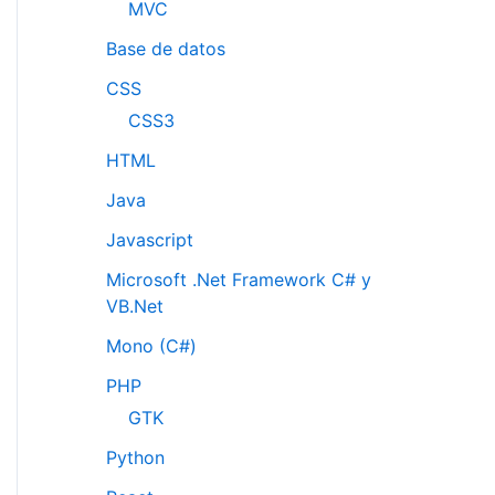
MVC
Base de datos
CSS
CSS3
HTML
Java
Javascript
Microsoft .Net Framework C# y
VB.Net
Mono (C#)
PHP
GTK
Python