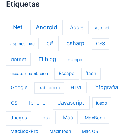
Etiquetas
.Net
Android
Apple
asp.net
c#
csharp
asp.net mvc
CSS
El blog
dotnet
escapar
Escape
flash
escapar habitacion
infografía
Google
habitacion
HTML
Iphone
Javascript
iOS
juego
Linux
Mac
Juegos
MacBook
MacBookPro
Macintosh
Mac OS