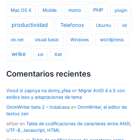
PHP
mono
Mac OS X
Mobile
plugin
productividad
Telefonos
Ubuntu
vb
wordpress
vb.net
visual basic
Windows
wrike
xsl
Xslt
Comentarios recientes
Vivod iz zapoya na domy_yfea
en
Migrar AntD 4 a 5 con
estilos less y adaptaciones de tema
OmmWriter beta 2 – Indalcasa
en
OmmWriter, el editor de
textos zen
añber
en
Tabla de codificaciones de caracteres entre ANSI,
UTF-8, Javascript, HTML