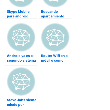
Skype Mobile
Buscando
para android
aparcamiento
con Open Spot
para android
Android ya es el
Router Wifi en el
segundo sistema
móvil o como
operativo móvil
salir de un apuro
en el mundo
sin internet
Steve Jobs siente
miedo por
Android