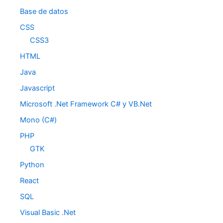
Base de datos
CSS
CSS3
HTML
Java
Javascript
Microsoft .Net Framework C# y VB.Net
Mono (C#)
PHP
GTK
Python
React
SQL
Visual Basic .Net