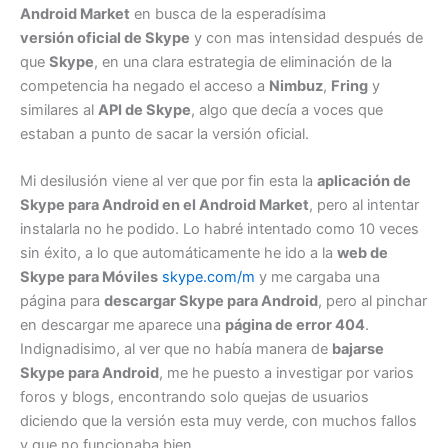
Android Market
en busca de la esperadísima
versión oficial de Skype
y con mas intensidad después de
que
Skype
, en una clara estrategia de eliminación de la
competencia ha negado el acceso a
Nimbuz
,
Fring
y
similares al
API de Skype
, algo que decía a voces que
estaban a punto de sacar la versión oficial.
Mi desilusión viene al ver que por fin esta la
aplicación de
Skype para Android en el Android Market
, pero al intentar
instalarla no he podido. Lo habré intentado como 10 veces
sin éxito, a lo que automáticamente he ido a la
web de
Skype para Móviles
skype.com/m
y me cargaba una
página para
descargar Skype para Android
, pero al pinchar
en descargar me aparece una
página de error 404
.
Indignadisimo, al ver que no había manera de
bajarse
Skype para Android
, me he puesto a investigar por varios
foros y blogs, encontrando solo quejas de usuarios
diciendo que la versión esta muy verde, con muchos fallos
y que no funcionaba bien.