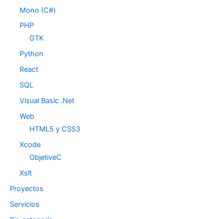
Mono (C#)
PHP
GTK
Python
React
SQL
Visual Basic .Net
Web
HTML5 y CSS3
Xcode
ObjetiveC
Xslt
Proyectos
Servicios