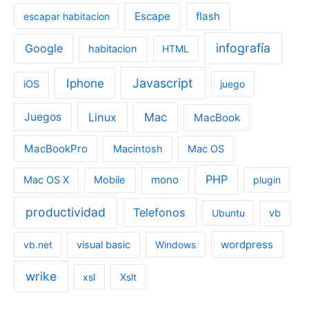
Escape
flash
escapar habitacion
infografía
Google
habitacion
HTML
Iphone
Javascript
iOS
juego
Linux
Mac
Juegos
MacBook
MacBookPro
Macintosh
Mac OS
PHP
mono
Mac OS X
Mobile
plugin
productividad
Telefonos
Ubuntu
vb
wordpress
vb.net
visual basic
Windows
wrike
xsl
Xslt