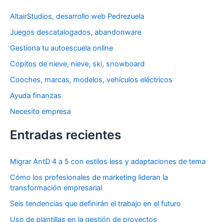
a
AltairStudios, desarrollo web Pedrezuela
r
Juegos descatalogados, abandonware
p
Gestiona tu autoescuela online
o
Copitos de nieve, nieve, ski, snowboard
r
Cooches, marcas, modelos, vehículos eléctricos
:
Ayuda finanzas
Necesito empresa
Entradas recientes
Migrar AntD 4 a 5 con estilos less y adaptaciones de tema
Cómo los profesionales de marketing lideran la
transformación empresarial
Seis tendencias que definirán el trabajo en el futuro
Uso de plantillas en la gestión de proyectos