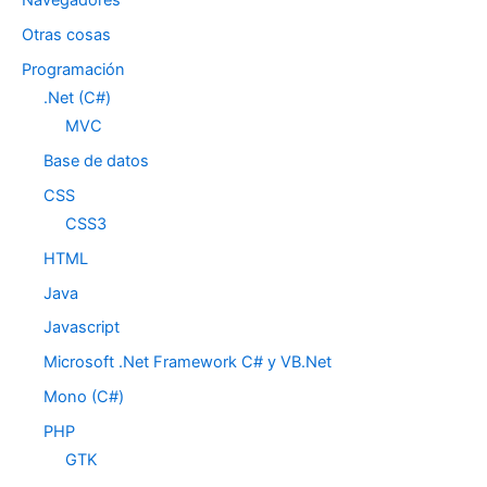
Otras cosas
Programación
.Net (C#)
MVC
Base de datos
CSS
CSS3
HTML
Java
Javascript
Microsoft .Net Framework C# y VB.Net
Mono (C#)
PHP
GTK