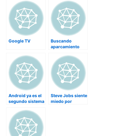
Google TV
Buscando
aparcamiento
con Open Spot
para android
Android ya es el
Steve Jobs siente
segundo sistema
miedo por
operativo móvil
Android
en el mundo