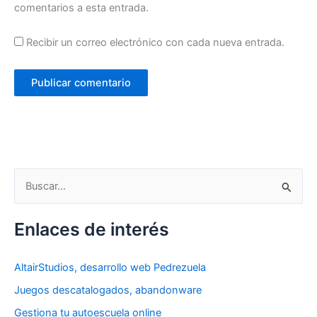
comentarios a esta entrada.
Recibir un correo electrónico con cada nueva entrada.
B
u
s
Enlaces de interés
c
a
AltairStudios, desarrollo web Pedrezuela
r
Juegos descatalogados, abandonware
p
Gestiona tu autoescuela online