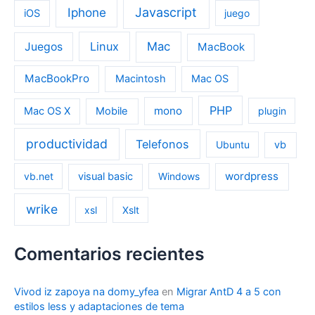
Iphone
Javascript
iOS
juego
Linux
Mac
Juegos
MacBook
MacBookPro
Macintosh
Mac OS
PHP
mono
Mac OS X
Mobile
plugin
productividad
Telefonos
Ubuntu
vb
wordpress
vb.net
visual basic
Windows
wrike
xsl
Xslt
Comentarios recientes
Vivod iz zapoya na domy_yfea
en
Migrar AntD 4 a 5 con
estilos less y adaptaciones de tema